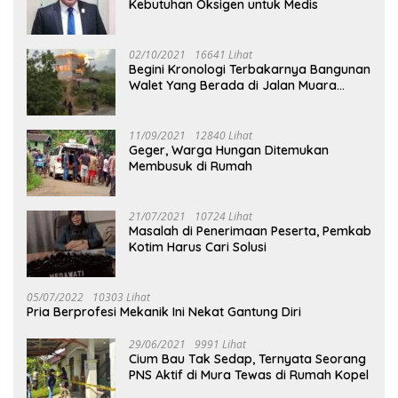
Kebutuhan Oksigen untuk Medis
02/10/2021
16641 Lihat
Begini Kronologi Terbakarnya Bangunan
Walet Yang Berada di Jalan Muara
Tuhup
11/09/2021
12840 Lihat
Geger, Warga Hungan Ditemukan
Membusuk di Rumah
21/07/2021
10724 Lihat
Masalah di Penerimaan Peserta, Pemkab
Kotim Harus Cari Solusi
05/07/2022
10303 Lihat
Pria Berprofesi Mekanik Ini Nekat Gantung Diri
29/06/2021
9991 Lihat
Cium Bau Tak Sedap, Ternyata Seorang
PNS Aktif di Mura Tewas di Rumah Kopel