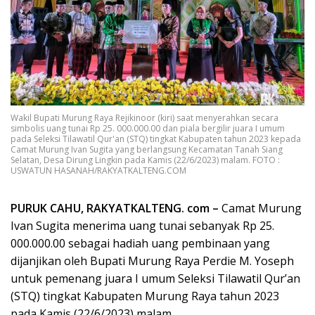
Wakil Bupati Murung Raya Rejikinoor (kiri) saat menyerahkan secara
simbolis uang tunai Rp 25. 000.000.00 dan piala bergilir juara I umum
pada Seleksi Tilawatil Qur'an (STQ) tingkat Kabupaten tahun 2023 kepada
Camat Murung Ivan Sugita yang berlangsung Kecamatan Tanah Siang
Selatan, Desa Dirung Lingkin pada Kamis (22/6/2023) malam. FOTO :
USWATUN HASANAH/RAKYATKALTENG.COM
PURUK CAHU, RAKYATKALTENG. com –
Camat Murung
Ivan Sugita menerima uang tunai sebanyak Rp 25.
000.000.00 sebagai hadiah uang pembinaan yang
dijanjikan oleh Bupati Murung Raya Perdie M. Yoseph
untuk pemenang juara I umum Seleksi Tilawatil Qur’an
(STQ) tingkat Kabupaten Murung Raya tahun 2023
pada Kamis (22/6/2023) malam.