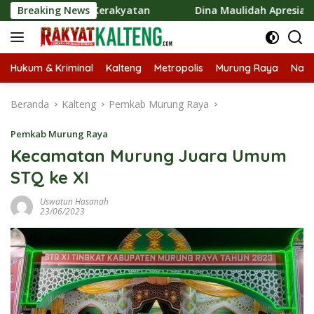
Langsung
onomi Kerakyatan
Breaking News
Dina Maulidah Apresiasi Festival Jaj
ke
konten
Hukum & Kriminal
Kalteng
Metropolis
Murung Raya
Nasi
Beranda
Kalteng
Pemkab Murung Raya
Pemkab Murung Raya
Kecamatan Murung Juara Umum
STQ ke XI
Uswatun Hasanah
23/06/2023