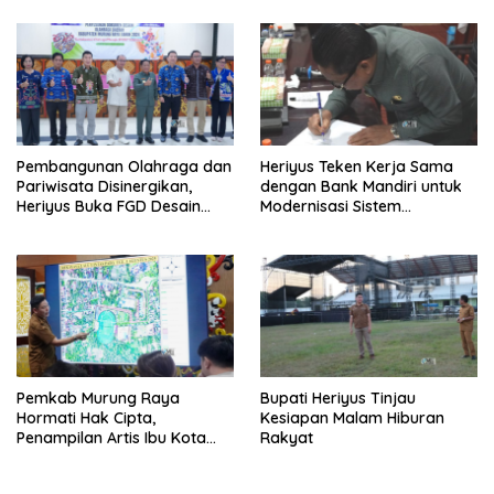
Pembangunan Olahraga dan
Heriyus Teken Kerja Sama
Pariwisata Disinergikan,
dengan Bank Mandiri untuk
Heriyus Buka FGD Desain
Modernisasi Sistem
Olahraga Daerah
Pembayaran Pajak Daerah
Pemkab Murung Raya
Bupati Heriyus Tinjau
Hormati Hak Cipta,
Kesiapan Malam Hiburan
Penampilan Artis Ibu Kota
Rakyat
Tidak Disiarkan Secara
Langsung