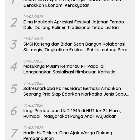
Gerakkan Ekonomi Kerakyatan
2
06/08/2026
Dina Maulidah Apresiasi Festival Jajanan Tempo
Dulu, Dorong Kuliner Tradisional Tetap Lestari
3
05/08/2026
SMSI Kalteng dan Bidan Sean Bangun Kolaborasi
Strategis, Tingkatkan Edukasi Publik tentang Peran
DPD RI
4
04/08/2026
Masuknya Musim Kemarau PT Pada Idi
Langsungkan Sosialisasi Himbauan Karhutla
5
04/08/2026
Satresnarkoba Polres Barut Berhasil Amankan
Seorang Pria Siap Edarkan Narkotika Jenis Sabu
Seberat 5,05 Gram
6
01/08/2026
Iringi Pembacaan UUD 1945 di HUT ke-24 Mura,
Rumiadi : Masyarakat Punya Andil Wujudkan
Pembangunan yang Lebih Besar
7
01/08/2026
Hadiri HUT Mura, Dina Ajak Warga Dukung
Pembangunan