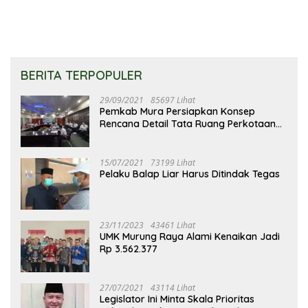
BERITA TERPOPULER
29/09/2021
85697 Lihat
Pemkab Mura Persiapkan Konsep
Rencana Detail Tata Ruang Perkotaan
Puruk Cahu
15/07/2021
73199 Lihat
Pelaku Balap Liar Harus Ditindak Tegas
23/11/2023
43461 Lihat
UMK Murung Raya Alami Kenaikan Jadi
Rp 3.562.377
27/07/2021
43114 Lihat
Legislator Ini Minta Skala Prioritas