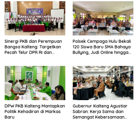
Sinergi PKB dan Perempuan
Polsek Cempaga Hulu Bekali
Bangsa Kalteng: Targetkan
120 Siswa Baru SMA Bahaya
Pecah Telur DPR RI dan
Bullying, Judi Online hingga
Kuasai Legislatif 2029
Narkoba
DPW PKB Kalteng Mantapkan
Gubernur Kalteng Agustiar
Politik Kehadiran di Markas
Sabran: Kerja Sama dan
Baru
Semangat Kebersamaan
Merupakan Keberhasilan
Pembangunan