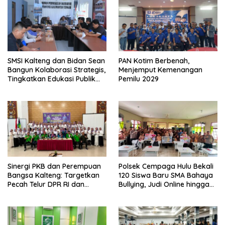
SMSI Kalteng dan Bidan Sean
PAN Kotim Berbenah,
Bangun Kolaborasi Strategis,
Menjemput Kemenangan
Tingkatkan Edukasi Publik
Pemilu 2029
tentang Peran DPD RI
Sinergi PKB dan Perempuan
Polsek Cempaga Hulu Bekali
Bangsa Kalteng: Targetkan
120 Siswa Baru SMA Bahaya
Pecah Telur DPR RI dan
Bullying, Judi Online hingga
Kuasai Legislatif 2029
Narkoba