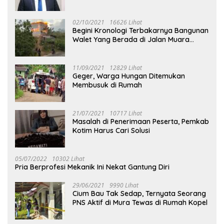
02/10/2021
16626 Lihat
Begini Kronologi Terbakarnya Bangunan
Walet Yang Berada di Jalan Muara
Tuhup
11/09/2021
12829 Lihat
Geger, Warga Hungan Ditemukan
Membusuk di Rumah
21/07/2021
10717 Lihat
Masalah di Penerimaan Peserta, Pemkab
Kotim Harus Cari Solusi
05/07/2022
10302 Lihat
Pria Berprofesi Mekanik Ini Nekat Gantung Diri
29/06/2021
9990 Lihat
Cium Bau Tak Sedap, Ternyata Seorang
PNS Aktif di Mura Tewas di Rumah Kopel