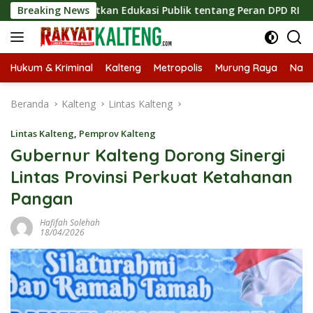
Langsung
ingkatkan Edukasi Publik tentang Peran DPD RI
Breaking News
Masukn
ke
konten
Hukum & Kriminal
Kalteng
Metropolis
Murung Raya
Nasi
Beranda
Kalteng
Lintas Kalteng
Lintas Kalteng
,
Pemprov Kalteng
Gubernur Kalteng Dorong Sinergi
Lintas Provinsi Perkuat Ketahanan
Pangan
Hafifah Solehah
18/04/2026