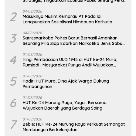
Strategis, Tingkatkan Edukasi Publik tentang Peran
DPD RI
2
04/08/2026
Masuknya Musim Kemarau PT Pada Idi
Langsungkan Sosialisasi Himbauan Karhutla
3
04/08/2026
Satresnarkoba Polres Barut Berhasil Amankan
Seorang Pria Siap Edarkan Narkotika Jenis Sabu
Seberat 5,05 Gram
4
01/08/2026
Iringi Pembacaan UUD 1945 di HUT ke-24 Mura,
Rumiadi : Masyarakat Punya Andil Wujudkan
Pembangunan yang Lebih Besar
5
01/08/2026
Hadiri HUT Mura, Dina Ajak Warga Dukung
Pembangunan
6
01/08/2026
HUT Ke-24 Murung Raya, Yoga : Bersama
Wujudkan Daerah yang Berdaya Saing
7
01/08/2026
Bebie: HUT Ke-24 Murung Raya Perkuat Semangat
Membangun Berkelanjutan