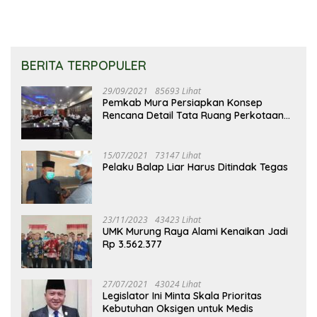
BERITA TERPOPULER
29/09/2021
85693 Lihat
Pemkab Mura Persiapkan Konsep
Rencana Detail Tata Ruang Perkotaan
Puruk Cahu
15/07/2021
73147 Lihat
Pelaku Balap Liar Harus Ditindak Tegas
23/11/2023
43423 Lihat
UMK Murung Raya Alami Kenaikan Jadi
Rp 3.562.377
27/07/2021
43024 Lihat
Legislator Ini Minta Skala Prioritas
Kebutuhan Oksigen untuk Medis