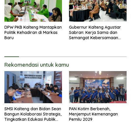
DPW PKB Kalteng Mantapkan
Gubernur Kalteng Agustiar
Politik Kehadiran di Markas
Sabran: Kerja Sama dan
Baru
Semangat Kebersamaan
Merupakan Keberhasilan
Pembangunan
Rekomendasi untuk kamu
SMSI Kalteng dan Bidan Sean
PAN Kotim Berbenah,
Bangun Kolaborasi Strategis,
Menjemput Kemenangan
Tingkatkan Edukasi Publik
Pemilu 2029
tentang Peran DPD RI