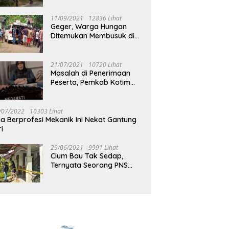
Jalan Muara Tuhup
11/09/2021
12836 Lihat
Geger, Warga Hungan
Ditemukan Membusuk di
Rumah
21/07/2021
10720 Lihat
Masalah di Penerimaan
Peserta, Pemkab Kotim
Harus Cari Solusi
/07/2022
10303 Lihat
ia Berprofesi Mekanik Ini Nekat Gantung
ri
29/06/2021
9991 Lihat
Cium Bau Tak Sedap,
Ternyata Seorang PNS
Aktif di Mura Tewas di
Rumah Kopel