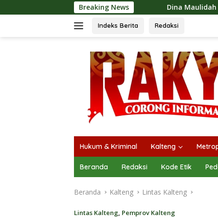
Langsung
Dina Maulidah Apresiasi Festival Jajanan
Breaking News
ke
konten
Indeks Berita
Redaksi
Hukum & Kriminal
Kalteng
Metrop
Beranda
Redaksi
Kode Etik
Ped
Beranda
Kalteng
Lintas Kalteng
Lintas Kalteng
,
Pemprov Kalteng