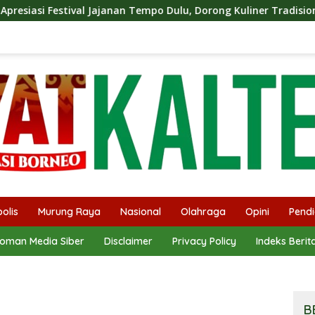
 Tempo Dulu, Dorong Kuliner Tradisional Tetap Lestari
olis
Murung Raya
Nasional
Olahraga
Opini
Pendi
oman Media Siber
Disclaimer
Privacy Policy
Indeks Berit
B