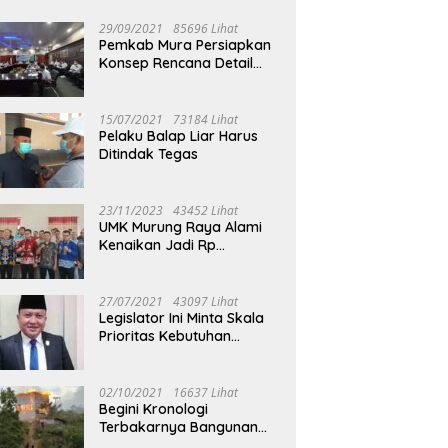
29/09/2021
85696 Lihat
Pemkab Mura Persiapkan
Konsep Rencana Detail
Tata Ruang Perkotaan
Puruk Cahu
15/07/2021
73184 Lihat
Pelaku Balap Liar Harus
Ditindak Tegas
23/11/2023
43452 Lihat
UMK Murung Raya Alami
Kenaikan Jadi Rp
3.562.377
27/07/2021
43097 Lihat
Legislator Ini Minta Skala
Prioritas Kebutuhan
Oksigen untuk Medis
02/10/2021
16637 Lihat
Begini Kronologi
Terbakarnya Bangunan
Walet Yang Berada di