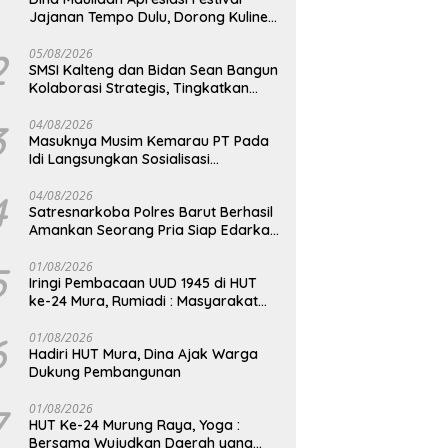
Jajanan Tempo Dulu, Dorong Kuliner
Tradisional Tetap Lestari
2
05/08/2026
SMSI Kalteng dan Bidan Sean Bangun
Kolaborasi Strategis, Tingkatkan
Edukasi Publik tentang Peran DPD RI
3
04/08/2026
Masuknya Musim Kemarau PT Pada
Idi Langsungkan Sosialisasi
Himbauan Karhutla
4
04/08/2026
Satresnarkoba Polres Barut Berhasil
Amankan Seorang Pria Siap Edarkan
Narkotika Jenis Sabu Seberat 5,05
Gram
5
01/08/2026
Iringi Pembacaan UUD 1945 di HUT
ke-24 Mura, Rumiadi : Masyarakat
Punya Andil Wujudkan Pembangunan
yang Lebih Besar
6
01/08/2026
Hadiri HUT Mura, Dina Ajak Warga
Dukung Pembangunan
7
01/08/2026
HUT Ke-24 Murung Raya, Yoga :
Bersama Wujudkan Daerah yang