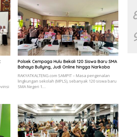
:
Polsek Cempaga Hulu Bekali 120 Siswa Baru SMA
Bahaya Bullying, Judi Online hingga Narkoba
RAKYATKALTENG.com SAMPIT – Masa pengenalan
lingkungan sekolah (MPLS), sebanyak 120 siswa baru
vinsi
SMA Negeri 1…