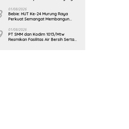
Berdaya Saing
8
01/08/2026
Bebie: HUT Ke-24 Murung Raya
Perkuat Semangat Membangun
Berkelanjutan
9
01/08/2026
PT SMM dan Kodim 1013/Mtw
Resmikan Fasilitas Air Bersih Serta
Bagikan Paket Sembako Kepada
Masyarakat