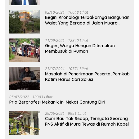
02/10/2021
16648 Lihat
Begini Kronologi Terbakarnya Bangunan
Walet Yang Berada di Jalan Muara
Tuhup
11/09/2021
12840 Lihat
Geger, Warga Hungan Ditemukan
Membusuk di Rumah
21/07/2021
10771 Lihat
Masalah di Penerimaan Peserta, Pemkab
Kotim Harus Cari Solusi
05/07/2022
10303 Lihat
Pria Berprofesi Mekanik Ini Nekat Gantung Diri
29/06/2021
9991 Lihat
Cium Bau Tak Sedap, Ternyata Seorang
PNS Aktif di Mura Tewas di Rumah Kopel