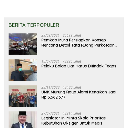
BERITA TERPOPULER
29/09/2021
85699 Lihat
Pemkab Mura Persiapkan Konsep
Rencana Detail Tata Ruang Perkotaan
Puruk Cahu
15/07/2021
73225 Lihat
Pelaku Balap Liar Harus Ditindak Tegas
23/11/2023
43480 Lihat
UMK Murung Raya Alami Kenaikan Jadi
Rp 3.562.377
27/07/2021
43214 Lihat
Legislator Ini Minta Skala Prioritas
Kebutuhan Oksigen untuk Medis