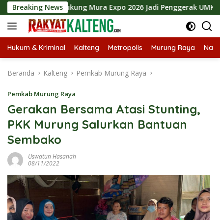
Langsung
umiadi Dukung Mura Expo 2026 Jadi Penggerak UMKM Murung 
Breaking News
ke
konten
Hukum & Kriminal
Kalteng
Metropolis
Murung Raya
Nasi
Beranda
Kalteng
Pemkab Murung Raya
Pemkab Murung Raya
Gerakan Bersama Atasi Stunting,
PKK Murung Salurkan Bantuan
Sembako
Uswatun Hasanah
08/11/2022