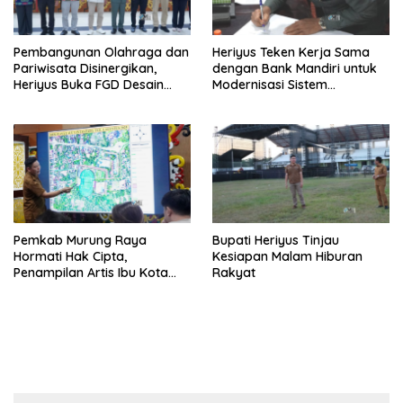
Pembangunan Olahraga dan
Heriyus Teken Kerja Sama
Pariwisata Disinergikan,
dengan Bank Mandiri untuk
Heriyus Buka FGD Desain
Modernisasi Sistem
Olahraga Daerah
Pembayaran Pajak Daerah
Pemkab Murung Raya
Bupati Heriyus Tinjau
Hormati Hak Cipta,
Kesiapan Malam Hiburan
Penampilan Artis Ibu Kota
Rakyat
Tidak Disiarkan Secara
Langsung