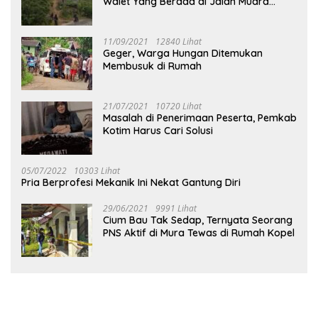
Walet Yang Berada di Jalan Muara
Tuhup
11/09/2021
12840 Lihat
Geger, Warga Hungan Ditemukan
Membusuk di Rumah
21/07/2021
10720 Lihat
Masalah di Penerimaan Peserta, Pemkab
Kotim Harus Cari Solusi
05/07/2022
10303 Lihat
Pria Berprofesi Mekanik Ini Nekat Gantung Diri
29/06/2021
9991 Lihat
Cium Bau Tak Sedap, Ternyata Seorang
PNS Aktif di Mura Tewas di Rumah Kopel