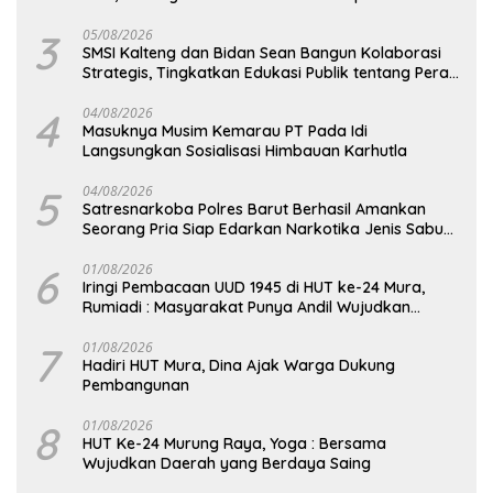
3
05/08/2026
SMSI Kalteng dan Bidan Sean Bangun Kolaborasi
Strategis, Tingkatkan Edukasi Publik tentang Peran
DPD RI
4
04/08/2026
Masuknya Musim Kemarau PT Pada Idi
Langsungkan Sosialisasi Himbauan Karhutla
5
04/08/2026
Satresnarkoba Polres Barut Berhasil Amankan
Seorang Pria Siap Edarkan Narkotika Jenis Sabu
Seberat 5,05 Gram
6
01/08/2026
Iringi Pembacaan UUD 1945 di HUT ke-24 Mura,
Rumiadi : Masyarakat Punya Andil Wujudkan
Pembangunan yang Lebih Besar
7
01/08/2026
Hadiri HUT Mura, Dina Ajak Warga Dukung
Pembangunan
8
01/08/2026
HUT Ke-24 Murung Raya, Yoga : Bersama
Wujudkan Daerah yang Berdaya Saing