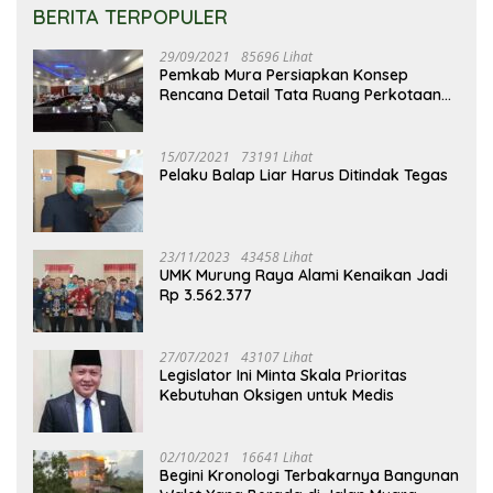
BERITA TERPOPULER
29/09/2021
85696 Lihat
Pemkab Mura Persiapkan Konsep
Rencana Detail Tata Ruang Perkotaan
Puruk Cahu
15/07/2021
73191 Lihat
Pelaku Balap Liar Harus Ditindak Tegas
23/11/2023
43458 Lihat
UMK Murung Raya Alami Kenaikan Jadi
Rp 3.562.377
27/07/2021
43107 Lihat
Legislator Ini Minta Skala Prioritas
Kebutuhan Oksigen untuk Medis
02/10/2021
16641 Lihat
Begini Kronologi Terbakarnya Bangunan