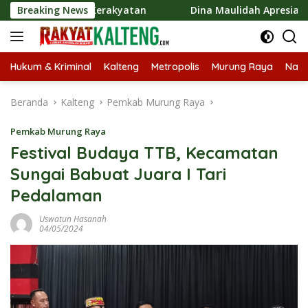
Langsung
nomi Kerakyatan
Breaking News
Dina Maulidah Apresiasi Festival Jaja
ke
konten
Hukum & Kriminal
Kalteng
Metropolis
Murung Raya
Nasi
Beranda
Kalteng
Pemkab Murung Raya
Pemkab Murung Raya
Festival Budaya TTB, Kecamatan
Sungai Babuat Juara I Tari
Pedalaman
Uswatun Hasanah
04/05/2024