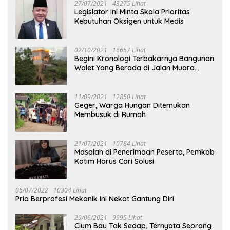
27/07/2021
43275 Lihat
Legislator Ini Minta Skala Prioritas
Kebutuhan Oksigen untuk Medis
02/10/2021
16657 Lihat
Begini Kronologi Terbakarnya Bangunan
Walet Yang Berada di Jalan Muara
Tuhup
11/09/2021
12850 Lihat
Geger, Warga Hungan Ditemukan
Membusuk di Rumah
21/07/2021
10784 Lihat
Masalah di Penerimaan Peserta, Pemkab
Kotim Harus Cari Solusi
05/07/2022
10304 Lihat
Pria Berprofesi Mekanik Ini Nekat Gantung Diri
29/06/2021
9995 Lihat
Cium Bau Tak Sedap, Ternyata Seorang