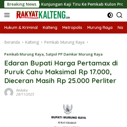
Langsung
ungkan Kunjungan Kaji Tiru Ke Pemkab Kulon Progo
Breaking News
Lan
ke
konten
Hukum & Kriminal
Kalteng
Metropolis
Murung Raya
Nasi
Beranda
Kalteng
Pemkab Murung Raya
Pemkab Murung Raya
,
Satpol PP Damkar Murung Raya
Edaran Bupati Harga Pertamax di
Puruk Cahu Maksimal Rp 17.000,
Dieceran Masih Rp 25.000 Perliter
Redaksi
28/11/2025