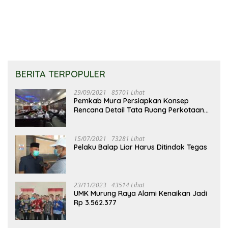
Keluarga
BERITA TERPOPULER
29/09/2021
85701 Lihat
Pemkab Mura Persiapkan Konsep
Rencana Detail Tata Ruang Perkotaan
Puruk Cahu
15/07/2021
73281 Lihat
Pelaku Balap Liar Harus Ditindak Tegas
23/11/2023
43514 Lihat
UMK Murung Raya Alami Kenaikan Jadi
Rp 3.562.377