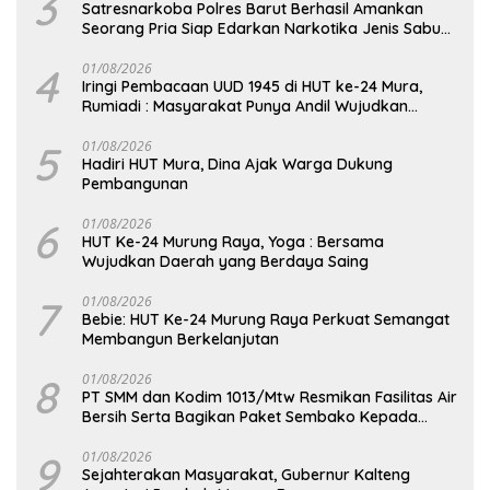
3
Satresnarkoba Polres Barut Berhasil Amankan
Seorang Pria Siap Edarkan Narkotika Jenis Sabu
Seberat 5,05 Gram
4
01/08/2026
Iringi Pembacaan UUD 1945 di HUT ke-24 Mura,
Rumiadi : Masyarakat Punya Andil Wujudkan
Pembangunan yang Lebih Besar
5
01/08/2026
Hadiri HUT Mura, Dina Ajak Warga Dukung
Pembangunan
6
01/08/2026
HUT Ke-24 Murung Raya, Yoga : Bersama
Wujudkan Daerah yang Berdaya Saing
7
01/08/2026
Bebie: HUT Ke-24 Murung Raya Perkuat Semangat
Membangun Berkelanjutan
8
01/08/2026
PT SMM dan Kodim 1013/Mtw Resmikan Fasilitas Air
Bersih Serta Bagikan Paket Sembako Kepada
Masyarakat
9
01/08/2026
Sejahterakan Masyarakat, Gubernur Kalteng