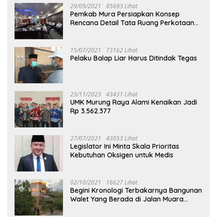
29/09/2021
85693 Lihat
Pemkab Mura Persiapkan Konsep
Rencana Detail Tata Ruang Perkotaan
Puruk Cahu
15/07/2021
73162 Lihat
Pelaku Balap Liar Harus Ditindak Tegas
23/11/2023
43431 Lihat
UMK Murung Raya Alami Kenaikan Jadi
Rp 3.562.377
27/07/2021
43053 Lihat
Legislator Ini Minta Skala Prioritas
Kebutuhan Oksigen untuk Medis
02/10/2021
16627 Lihat
Begini Kronologi Terbakarnya Bangunan
Walet Yang Berada di Jalan Muara
Tuhup