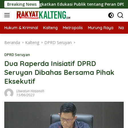
Langsung
s, Tingkatkan Edukasi Publik tentang Peran DPD RI
Breaking News
Mas
ke
konten
Hukum & Kriminal
Kalteng
Metropolis
Murung Raya
Nasi
Beranda
Kalteng
DPRD Seruyan
DPRD Seruyan
Dua Raperda Inisiatif DPRD
Seruyan Dibahas Bersama Pihak
Eksekutif
Uswatun Hasanah
15/06/2023