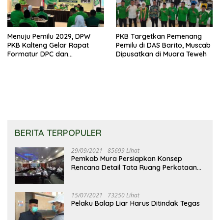
Menuju Pemilu 2029, DPW
PKB Targetkan Pemenang
PKB Kalteng Gelar Rapat
Pemilu di DAS Barito, Muscab
Formatur DPC dan
Dipusatkan di Muara Teweh
Targetkan Pecah Telur DPR RI
BERITA TERPOPULER
29/09/2021
85699 Lihat
Pemkab Mura Persiapkan Konsep
Rencana Detail Tata Ruang Perkotaan
Puruk Cahu
15/07/2021
73250 Lihat
Pelaku Balap Liar Harus Ditindak Tegas