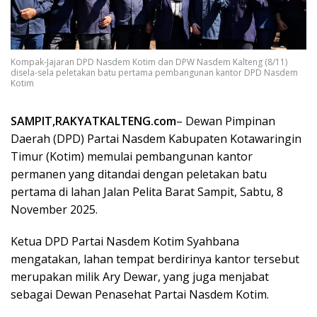
Kompak-Jajaran DPD Nasdem Kotim dan DPW Nasdem Kalteng (8/11)
disela-sela peletakan batu pertama pembangunan kantor DPD Nasdem
Kotim
SAMPIT,RAKYATKALTENG.com
– Dewan Pimpinan
Daerah (DPD) Partai Nasdem Kabupaten Kotawaringin
Timur (Kotim) memulai pembangunan kantor
permanen yang ditandai dengan peletakan batu
pertama di lahan Jalan Pelita Barat Sampit, Sabtu, 8
November 2025.
Ketua DPD Partai Nasdem Kotim Syahbana
mengatakan, lahan tempat berdirinya kantor tersebut
merupakan milik Ary Dewar, yang juga menjabat
sebagai Dewan Penasehat Partai Nasdem Kotim.