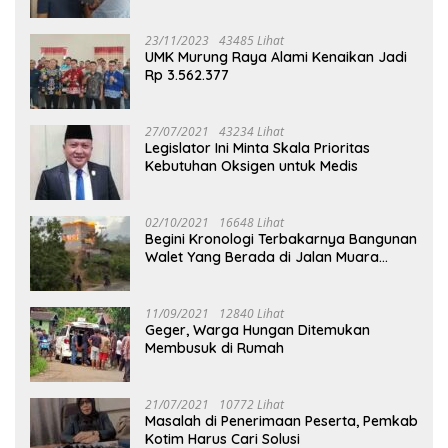
23/11/2023
43485 Lihat
UMK Murung Raya Alami Kenaikan Jadi
Rp 3.562.377
27/07/2021
43234 Lihat
Legislator Ini Minta Skala Prioritas
Kebutuhan Oksigen untuk Medis
02/10/2021
16648 Lihat
Begini Kronologi Terbakarnya Bangunan
Walet Yang Berada di Jalan Muara
Tuhup
11/09/2021
12840 Lihat
Geger, Warga Hungan Ditemukan
Membusuk di Rumah
21/07/2021
10772 Lihat
Masalah di Penerimaan Peserta, Pemkab
Kotim Harus Cari Solusi