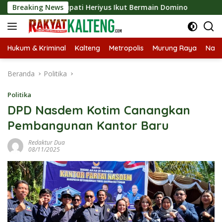
Langsung
2026, Bupati Heriyus Ikut Bermain Domino
Breaking News
Tekan Stunt
ke
konten
Hukum & Kriminal
Kalteng
Metropolis
Murung Raya
Nasi
Beranda
Politika
Politika
DPD Nasdem Kotim Canangkan
Pembangunan Kantor Baru
Redaktur Dua
08/11/2025