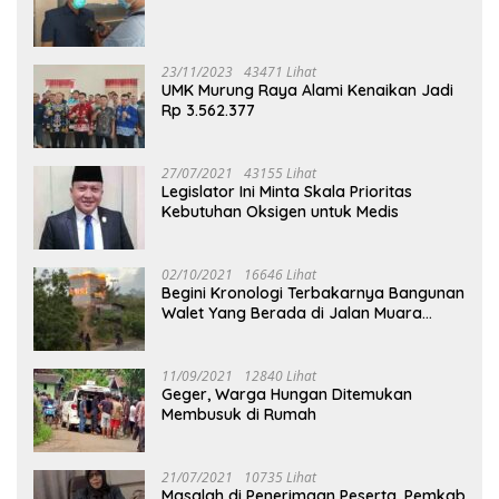
23/11/2023
43471 Lihat
UMK Murung Raya Alami Kenaikan Jadi
Rp 3.562.377
27/07/2021
43155 Lihat
Legislator Ini Minta Skala Prioritas
Kebutuhan Oksigen untuk Medis
02/10/2021
16646 Lihat
Begini Kronologi Terbakarnya Bangunan
Walet Yang Berada di Jalan Muara
Tuhup
11/09/2021
12840 Lihat
Geger, Warga Hungan Ditemukan
Membusuk di Rumah
21/07/2021
10735 Lihat
Masalah di Penerimaan Peserta, Pemkab