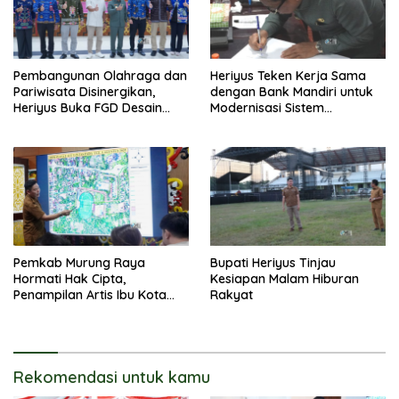
Pembangunan Olahraga dan
Heriyus Teken Kerja Sama
Pariwisata Disinergikan,
dengan Bank Mandiri untuk
Heriyus Buka FGD Desain
Modernisasi Sistem
Olahraga Daerah
Pembayaran Pajak Daerah
Pemkab Murung Raya
Bupati Heriyus Tinjau
Hormati Hak Cipta,
Kesiapan Malam Hiburan
Penampilan Artis Ibu Kota
Rakyat
Tidak Disiarkan Secara
Langsung
Rekomendasi untuk kamu