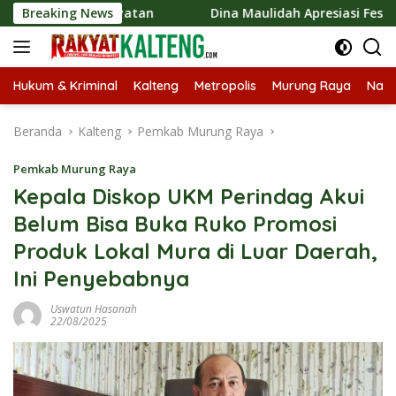
Langsung
 Kerakyatan
Breaking News
Dina Maulidah Apresiasi Festival Jajanan T
ke
konten
Hukum & Kriminal
Kalteng
Metropolis
Murung Raya
Nasi
Beranda
Kalteng
Pemkab Murung Raya
Pemkab Murung Raya
Kepala Diskop UKM Perindag Akui
Belum Bisa Buka Ruko Promosi
Produk Lokal Mura di Luar Daerah,
Ini Penyebabnya
Uswatun Hasanah
22/08/2025