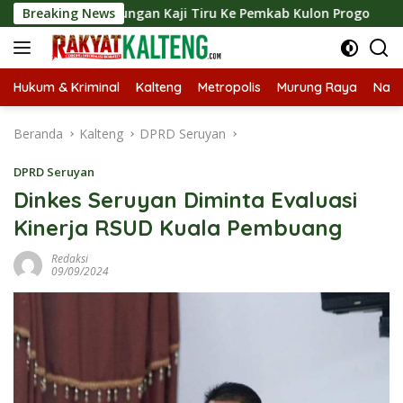
Langsung
n Kunjungan Kaji Tiru Ke Pemkab Kulon Progo
Breaking News
Langsun
ke
konten
Hukum & Kriminal
Kalteng
Metropolis
Murung Raya
Nasi
Beranda
Kalteng
DPRD Seruyan
DPRD Seruyan
Dinkes Seruyan Diminta Evaluasi
Kinerja RSUD Kuala Pembuang
Redaksi
09/09/2024