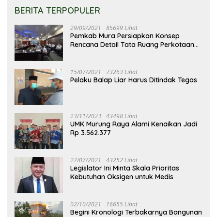
BERITA TERPOPULER
29/09/2021
85699 Lihat
Pemkab Mura Persiapkan Konsep
Rencana Detail Tata Ruang Perkotaan
Puruk Cahu
15/07/2021
73263 Lihat
Pelaku Balap Liar Harus Ditindak Tegas
23/11/2023
43498 Lihat
UMK Murung Raya Alami Kenaikan Jadi
Rp 3.562.377
27/07/2021
43252 Lihat
Legislator Ini Minta Skala Prioritas
Kebutuhan Oksigen untuk Medis
02/10/2021
16655 Lihat
Begini Kronologi Terbakarnya Bangunan