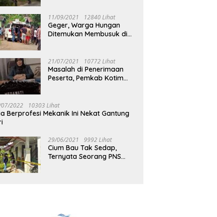
Jalan Muara Tuhup
11/09/2021
12840 Lihat
Geger, Warga Hungan
Ditemukan Membusuk di
Rumah
21/07/2021
10772 Lihat
Masalah di Penerimaan
Peserta, Pemkab Kotim
Harus Cari Solusi
/07/2022
10303 Lihat
ia Berprofesi Mekanik Ini Nekat Gantung
ri
29/06/2021
9992 Lihat
Cium Bau Tak Sedap,
Ternyata Seorang PNS
Aktif di Mura Tewas di
Rumah Kopel