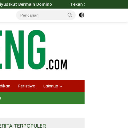
omino
Tekan Stunting, Heriyus Ajak Masyarakat Cegah 
dikan
Peristiwa
Lainnya
a
ERITA TERPOPULER