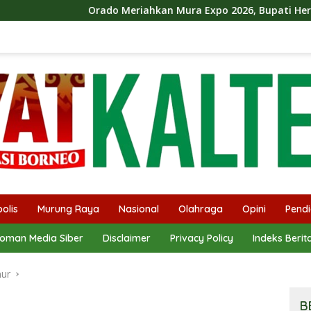
ado Meriahkan Mura Expo 2026, Bupati Heriyus Ikut Bermain D
olis
Murung Raya
Nasional
Olahraga
Opini
Pendi
oman Media Siber
Disclaimer
Privacy Policy
Indeks Berit
mur
B