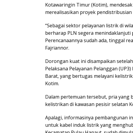
Kotawaringin Timur (Kotim), mendesak
merealisasikan proyek pendistribusian 
“Sebagai sektor pelayanan listrik di w
berharap PLN segera menindaklanjuti pe
Perencanaannya sudah ada, tinggal rea
Fajriannor.
Dorongan kuat ini disampaikan setelah
Pelaksana Pelayanan Pelanggan (UP3)
Barat, yang bertugas melayani kelistr
Kotim.
Dalam pertemuan tersebut, pria yang bi
kelistrikan di kawasan pesisir selatan Ko
Apalagi, informasinya pembangunan in
untuk kabel induk listrik yang meng
Kecamatan Pulau Hanaut, sudah dimulai