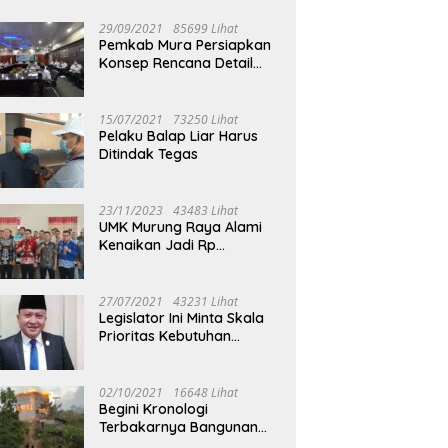
29/09/2021
85699 Lihat
Pemkab Mura Persiapkan
Konsep Rencana Detail
Tata Ruang Perkotaan
Puruk Cahu
15/07/2021
73250 Lihat
Pelaku Balap Liar Harus
Ditindak Tegas
23/11/2023
43483 Lihat
UMK Murung Raya Alami
Kenaikan Jadi Rp
3.562.377
27/07/2021
43231 Lihat
Legislator Ini Minta Skala
Prioritas Kebutuhan
Oksigen untuk Medis
02/10/2021
16648 Lihat
Begini Kronologi
Terbakarnya Bangunan
Walet Yang Berada di