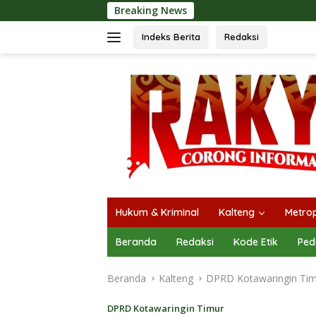
Langsung
Breaking News
Or
ke
konten
Indeks Berita
Redaksi
Hukum & Kriminal
Kalteng
Metrop
Beranda
Redaksi
Kode Etik
Ped
Beranda
Kalteng
DPRD Kotawaringin Ti
DPRD Kotawaringin Timur