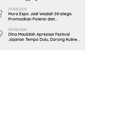
8
07/08/2026
Mura Expo Jadi Wadah Strategis
Promosikan Potensi dan
Pembangunan Daerah
9
06/08/2026
Dina Maulidah Apresiasi Festival
Jajanan Tempo Dulu, Dorong Kuliner
Tradisional Tetap Lestari