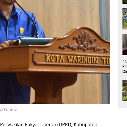
05
Pr
Di
o Fajrianur
Perwakilan Rakyat Daerah (DPRD) Kabupaten