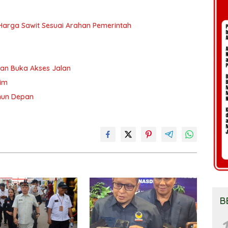
n Harga Sawit Sesuai Arahan Pemerintah
an Buka Akses Jalan
tim
ahun Depan
B
1