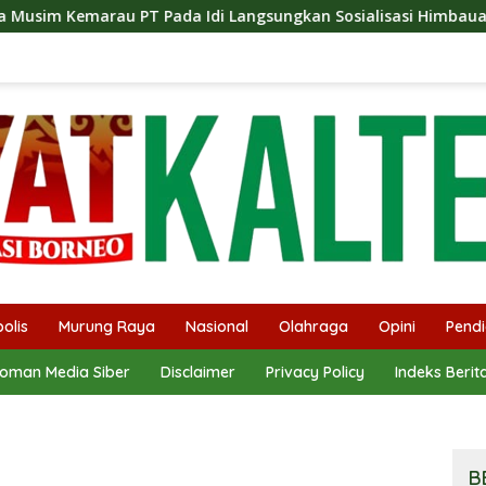
a Idi Langsungkan Sosialisasi Himbauan Karhutla
Sat
olis
Murung Raya
Nasional
Olahraga
Opini
Pendi
oman Media Siber
Disclaimer
Privacy Policy
Indeks Berit
B