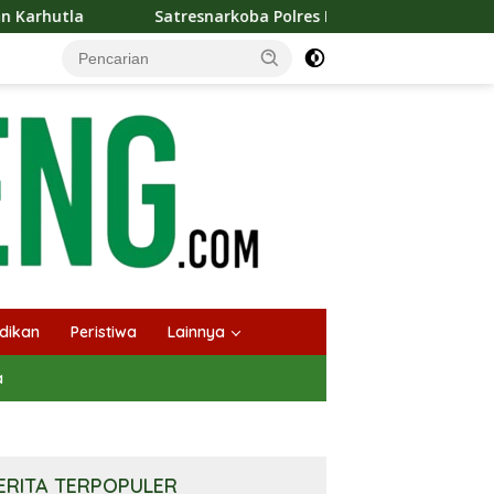
resnarkoba Polres Barut Berhasil Amankan Seorang Pria Siap E
dikan
Peristiwa
Lainnya
a
ERITA TERPOPULER