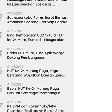
Idi Langsungkan Sosialisasi
Himbauan Karhutla
2
04/08/2026
Satresnarkoba Polres Barut Berhasil
Amankan Seorang Pria Siap Edarkan
Narkotika Jenis Sabu Seberat 5,05
Gram
3
01/08/2026
Iringi Pembacaan UUD 1945 di HUT
ke-24 Mura, Rumiadi : Masyarakat
Punya Andil Wujudkan Pembangunan
yang Lebih Besar
4
01/08/2026
Hadiri HUT Mura, Dina Ajak Warga
Dukung Pembangunan
5
01/08/2026
HUT Ke-24 Murung Raya, Yoga :
Bersama Wujudkan Daerah yang
Berdaya Saing
6
01/08/2026
Bebie: HUT Ke-24 Murung Raya
Perkuat Semangat Membangun
Berkelanjutan
7
01/08/2026
PT SMM dan Kodim 1013/Mtw
Resmikan Fasilitas Air Bersih Serta