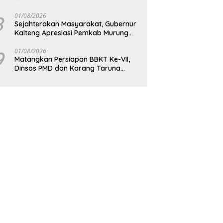
Bagikan Paket Sembako Kepada
Masyarakat
8
01/08/2026
Sejahterakan Masyarakat, Gubernur
Kalteng Apresiasi Pemkab Murung
Raya
9
01/08/2026
Matangkan Persiapan BBKT Ke-VII,
Dinsos PMD dan Karang Taruna
Barito Utara Langsungkan Rapat
Koordinasi