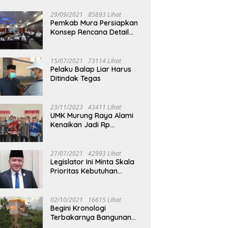
29/09/2021
85693 Lihat
Pemkab Mura Persiapkan
Konsep Rencana Detail
Tata Ruang Perkotaan
Puruk Cahu
15/07/2021
73114 Lihat
Pelaku Balap Liar Harus
Ditindak Tegas
23/11/2023
43411 Lihat
UMK Murung Raya Alami
Kenaikan Jadi Rp
3.562.377
27/07/2021
42993 Lihat
Legislator Ini Minta Skala
Prioritas Kebutuhan
Oksigen untuk Medis
02/10/2021
16615 Lihat
Begini Kronologi
Terbakarnya Bangunan
Walet Yang Berada di