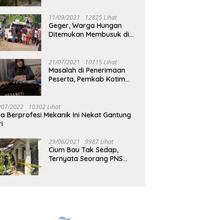
Jalan Muara Tuhup
11/09/2021
12825 Lihat
Geger, Warga Hungan
Ditemukan Membusuk di
Rumah
21/07/2021
10715 Lihat
Masalah di Penerimaan
Peserta, Pemkab Kotim
Harus Cari Solusi
/07/2022
10302 Lihat
ia Berprofesi Mekanik Ini Nekat Gantung
ri
29/06/2021
9987 Lihat
Cium Bau Tak Sedap,
Ternyata Seorang PNS
Aktif di Mura Tewas di
Rumah Kopel