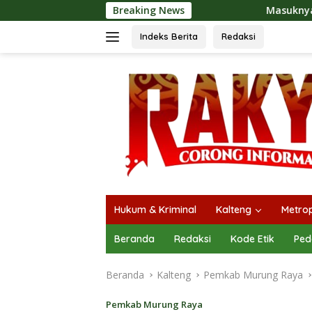
Langsung
Breaking News
Masuknya Musim Kemarau PT Pad
ke
konten
Indeks Berita
Redaksi
Hukum & Kriminal
Kalteng
Metrop
Beranda
Redaksi
Kode Etik
Ped
Beranda
Kalteng
Pemkab Murung Raya
Pemkab Murung Raya