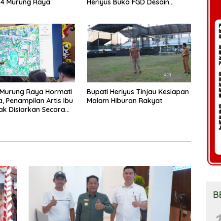
24 Murung Raya
Heriyus Buka FGD Desain
Olahraga Daerah
Murung Raya Hormati
Bupati Heriyus Tinjau Kesiapan
a, Penampilan Artis Ibu
Malam Hiburan Rakyat
ak Disiarkan Secara
g
B
1