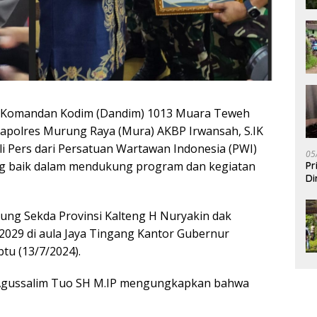
Komandan Kodim (Dandim) 1013 Muara Teweh
Kapolres Murung Raya (Mura) AKBP Irwansah, S.IK
 Pers dari Persatuan Wartawan Indonesia (PWI)
05
ang baik dalam mendukung program dan kegiatan
Pr
Di
ng Sekda Provinsi Kalteng H Nuryakin dak
2029 di aula Jaya Tingang Kantor Gubernur
tu (13/7/2024).
 Agussalim Tuo SH M.IP mengungkapkan bahwa