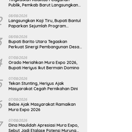
Publik, Pemkab Barut Langsungkan
Kunjungan Kaji Tiru Ke Pemkab Kulon
Progo
2
08/08/2026
Langsungkan Kaji Tiru, Bupati Bantul
Paparkan Sejumlah Program
Unggulan Kepada Pemkab Barut
3
08/08/2026
Bupati Barito Utara Tegaskan
Perkuat Sinergi Pembangunan Desa
dan Kelurahan Serta Kesiapan
Hadapi Potensi Karhutla
4
07/08/2026
Orado Meriahkan Mura Expo 2026,
Bupati Heriyus Ikut Bermain Domino
5
07/08/2026
Tekan Stunting, Heriyus Ajak
Masyarakat Cegah Pernikahan Dini
6
07/08/2026
Bebie Ajak Masyarakat Ramaikan
Mura Expo 2026
7
07/08/2026
Dina Maulidah Apresiasi Mura Expo,
Sebut Jadi Etalase Potensi Murung