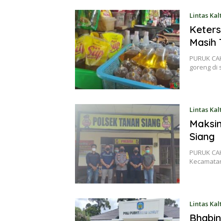
Lintas Ka
Keters
Masih 
PURUK CAH
goreng di
Lintas Ka
Maksim
Siang
PURUK CAH
Kecamatan
Lintas Ka
Bhabi