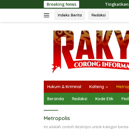
Langsung
Breaking News
Tingkatkan Kualitas Pelayan
ke
konten
Indeks Berita
Redaksi
Hukum & Kriminal
Kalteng
Metrop
Beranda
Redaksi
Kode Etik
Ped
Metropolis
Ini adalah contoh deskripsi untuk kategori berita