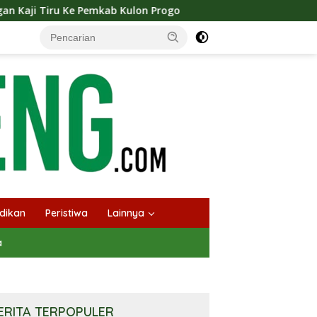
Pemkab Kulon Progo
Langsungkan Kaji Tiru, Bupati Ba
dikan
Peristiwa
Lainnya
a
ERITA TERPOPULER