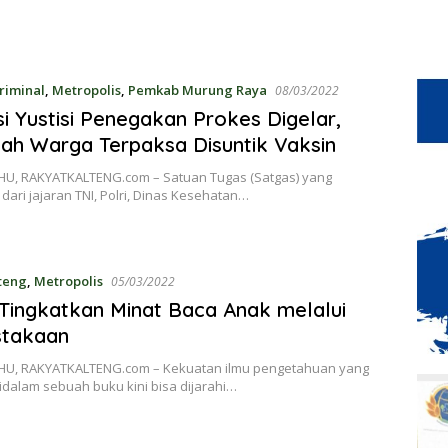
iminal
,
Metropolis
,
Pemkab Murung Raya
08/03/2022
i Yustisi Penegakan Prokes Digelar,
ah Warga Terpaksa Disuntik Vaksin
U, RAKYATKALTENG.com – Satuan Tugas (Satgas) yang
dari jajaran TNI, Polri, Dinas Kesehatan…
lteng
,
Metropolis
05/03/2022
Tingkatkan Minat Baca Anak melalui
stakaan
U, RAKYATKALTENG.com – Kekuatan ilmu pengetahuan yang
idalam sebuah buku kini bisa dijarahi…