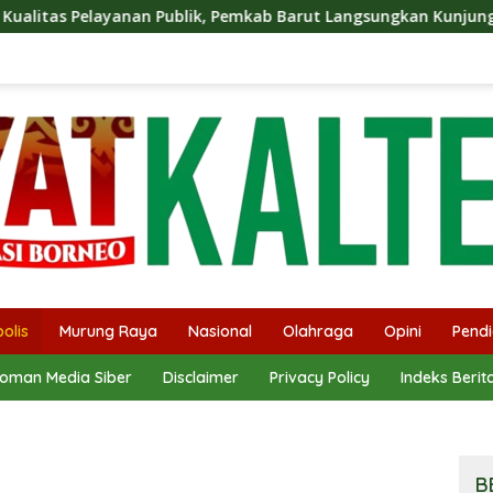
an Publik, Pemkab Barut Langsungkan Kunjungan Kaji Tiru Ke 
olis
Murung Raya
Nasional
Olahraga
Opini
Pendi
oman Media Siber
Disclaimer
Privacy Policy
Indeks Berit
B