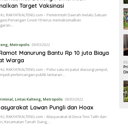
alkan Target Vaksinasi
U, RAKYATKALTENG.com – Pemerintah Daerah melalu Satuan
tgas) Penangan Covid-19 terus memaksimalkan
ggaran…
lteng
,
Metropolis
09/03/2022
Ramot Manurung Bantu Rp 10 juta Biaya
at Warga
05
Pr
, RAKYATKALTENG.com – Polisi satu ini patut diacungi jempol,
Di
enjadi perbincangan publik lantaran…
iminal
,
Lintas Kalteng
,
Metropolis
08/03/2022
asyarakat Lawan Pungli dan Hoax
U, RAKYATKALTENG.com – Masyarakat di Desa Tino Talih dan
ari, Kecamatan Tanah Siang,…