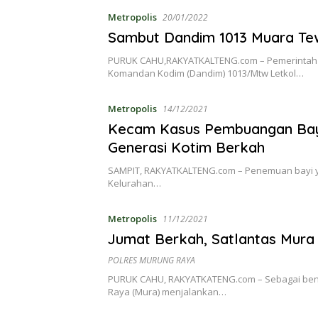
Metropolis
20/01/2022
Sambut Dandim 1013 Muara Te
PURUK CAHU,RAKYATKALTENG.com – Pemerintah
Komandan Kodim (Dandim) 1013/Mtw Letkol…
Metropolis
14/12/2021
Kecam Kasus Pembuangan Bayi
Generasi Kotim Berkah
SAMPIT, RAKYATKALTENG.com – Penemuan bayi ya
Kelurahan…
Metropolis
11/12/2021
Jumat Berkah, Satlantas Mur
POLRES MURUNG RAYA
PURUK CAHU, RAKYATKATENG.com – Sebagai bent
Raya (Mura) menjalankan…