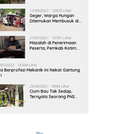
Jalan Muara Tuhup
11/09/2021
12850 Lihat
Geger, Warga Hungan
Ditemukan Membusuk di
Rumah
21/07/2021
10781 Lihat
Masalah di Penerimaan
Peserta, Pemkab Kotim
Harus Cari Solusi
/07/2022
10304 Lihat
ia Berprofesi Mekanik Ini Nekat Gantung
ri
29/06/2021
9994 Lihat
Cium Bau Tak Sedap,
Ternyata Seorang PNS
Aktif di Mura Tewas di
Rumah Kopel