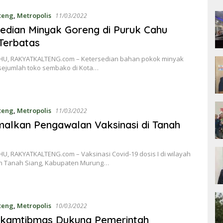
lteng
,
Metropolis
11/03/2022
edian Minyak Goreng di Puruk Cahu
Terbatas
U, RAKYATKALTENG.com – Ketersedian bahan pokok minyak
 sejumlah toko sembako di Kota…
lteng
,
Metropolis
11/03/2022
alkan Pengawalan Vaksinasi di Tanah
U, RAKYATKALTENG.com – Vaksinasi Covid-19 dosis I di wilayah
 Tanah Siang, Kabupaten Murung…
lteng
,
Metropolis
10/03/2022
nkamtibmas Dukung Pemerintah