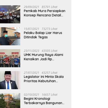
29/09/2021
85701 Lihat
Pemkab Mura Persiapkan
Konsep Rencana Detail
Tata Ruang Perkotaan
Puruk Cahu
15/07/2021
73273 Lihat
Pelaku Balap Liar Harus
Ditindak Tegas
23/11/2023
43505 Lihat
UMK Murung Raya Alami
Kenaikan Jadi Rp
3.562.377
27/07/2021
43257 Lihat
Legislator Ini Minta Skala
Prioritas Kebutuhan
Oksigen untuk Medis
02/10/2021
16657 Lihat
Begini Kronologi
Terbakarnya Bangunan
Walet Yang Berada di