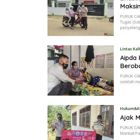
Maksim
PURUK CAH
Tugas (Sa
penyelen
Lintas Ka
Aipda 
Berob
PURUK CAHU
setelah m
Hukum&Kr
Ajak M
PURUK CAH
Mantiat P