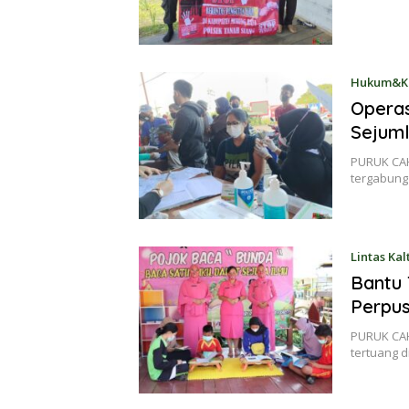
Hukum&Kr
Operas
Sejuml
PURUK CAH
tergabung 
Lintas Ka
Bantu 
Perpu
PURUK CAH
tertuang d