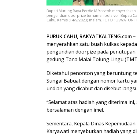
Bupati Murung Raya Perdie M.Yoseph menyerahkan s
pengundian doorprize turnamen bola voli Bupati Ca
Cahu, Kamis (14/9/2023) malam. FOTO : USWATU
PURUK CAHU, RAKYATKALTENG.com –
menyerahkan satu buah kulkas kepada
pengundian doorpize pada penutupan t
gedung Tana Malai Tolung Lingu (TMTL
Diketahui penonton yang beruntung te
Sungai Babuat dengan nomor kartu yan
undian yang dicabut dan disebut langs
“Selamat atas hadiah yang diterima ini
bersalaman dengan imel.
Sementara, Kepala Dinas Kepemudaan O
Karyawati menyebutkan hadiah yang d