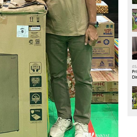
05
Pr
Di