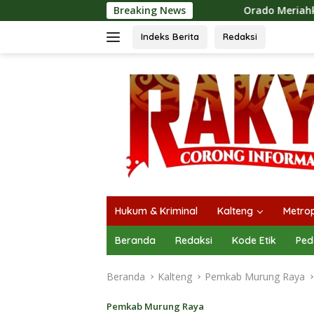
Langsung
Breaking News
Orado Meriahkan Mura Expo 2026, 
ke
konten
Indeks Berita
Redaksi
Hukum & Kriminal
Kalteng
Metrop
Beranda
Redaksi
Kode Etik
Ped
Beranda
Kalteng
Pemkab Murung Raya
Pemkab Murung Raya