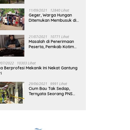
Jalan Muara Tuhup
11/09/2021
12840 Lihat
Geger, Warga Hungan
Ditemukan Membusuk di
Rumah
21/07/2021
10771 Lihat
Masalah di Penerimaan
Peserta, Pemkab Kotim
Harus Cari Solusi
/07/2022
10303 Lihat
ia Berprofesi Mekanik Ini Nekat Gantung
ri
29/06/2021
9991 Lihat
Cium Bau Tak Sedap,
Ternyata Seorang PNS
Aktif di Mura Tewas di
Rumah Kopel