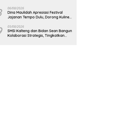
Pembangunan Daerah
8
06/08/2026
Dina Maulidah Apresiasi Festival
Jajanan Tempo Dulu, Dorong Kuliner
Tradisional Tetap Lestari
9
05/08/2026
SMSI Kalteng dan Bidan Sean Bangun
Kolaborasi Strategis, Tingkatkan
Edukasi Publik tentang Peran DPD RI