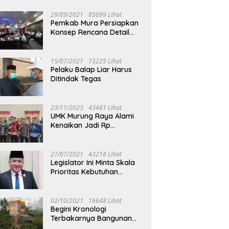
29/09/2021
85699 Lihat
Pemkab Mura Persiapkan
Konsep Rencana Detail
Tata Ruang Perkotaan
Puruk Cahu
15/07/2021
73225 Lihat
Pelaku Balap Liar Harus
Ditindak Tegas
23/11/2023
43481 Lihat
UMK Murung Raya Alami
Kenaikan Jadi Rp
3.562.377
27/07/2021
43218 Lihat
Legislator Ini Minta Skala
Prioritas Kebutuhan
Oksigen untuk Medis
02/10/2021
16648 Lihat
Begini Kronologi
Terbakarnya Bangunan
Walet Yang Berada di