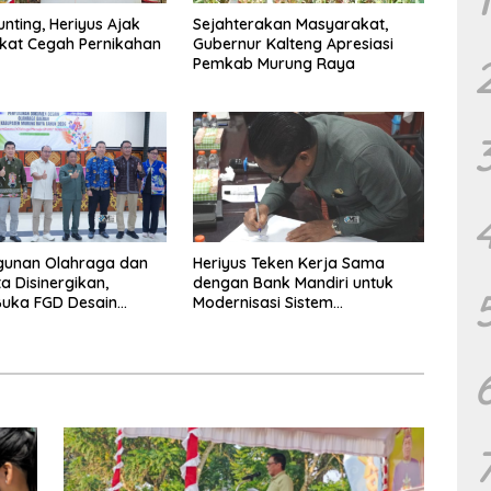
unting, Heriyus Ajak
Sejahterakan Masyarakat,
kat Cegah Pernikahan
Gubernur Kalteng Apresiasi
Pemkab Murung Raya
unan Olahraga dan
Heriyus Teken Kerja Sama
a Disinergikan,
dengan Bank Mandiri untuk
Buka FGD Desain
Modernisasi Sistem
a Daerah
Pembayaran Pajak Daerah