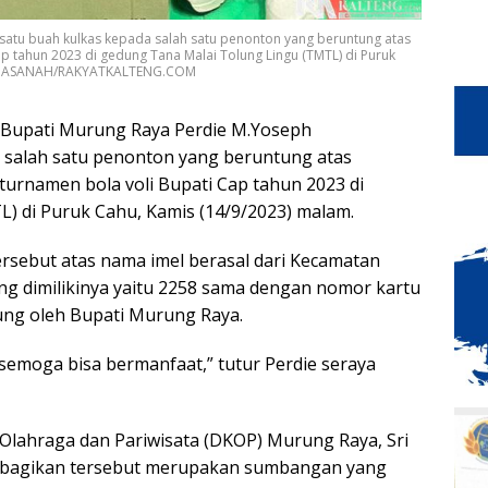
atu buah kulkas kepada salah satu penonton yang beruntung atas
p tahun 2023 di gedung Tana Malai Tolung Lingu (TMTL) di Puruk
N HASANAH/RAKYATKALTENG.COM
Bupati Murung Raya Perdie M.Yoseph
 salah satu penonton yang beruntung atas
urnamen bola voli Bupati Cap tahun 2023 di
) di Puruk Cahu, Kamis (14/9/2023) malam.
rsebut atas nama imel berasal dari Kecamatan
g dimilikinya yaitu 2258 sama dengan nomor kartu
ung oleh Bupati Murung Raya.
, semoga bisa bermanfaat,” tutur Perdie seraya
lahraga dan Pariwisata (DKOP) Murung Raya, Sri
ibagikan tersebut merupakan sumbangan yang