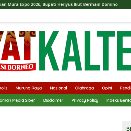
Bupati Heriyus Ikut Bermain Domino
Tekan Stunting, H
olis
Murung Raya
Nasional
Olahraga
Opini
Pendi
oman Media Siber
Disclaimer
Privacy Policy
Indeks Berit
B