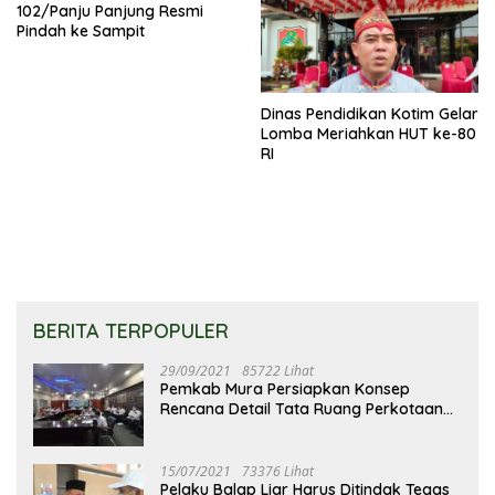
102/Panju Panjung Resmi
Pindah ke Sampit
Dinas Pendidikan Kotim Gelar
Lomba Meriahkan HUT ke-80
RI
BERITA TERPOPULER
29/09/2021
85722 Lihat
Pemkab Mura Persiapkan Konsep
Rencana Detail Tata Ruang Perkotaan
Puruk Cahu
15/07/2021
73376 Lihat
Pelaku Balap Liar Harus Ditindak Tegas