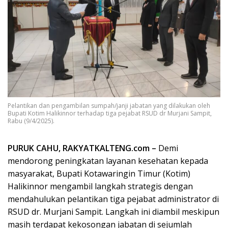
Pelantikan dan pengambilan sumpah/janji jabatan yang dilakukan oleh
Bupati Kotim Halikinnor terhadap tiga pejabat RSUD dr Murjani Sampit,
Rabu (9/4/2025).
PURUK CAHU, RAKYATKALTENG.com –
Demi
mendorong peningkatan layanan kesehatan kepada
masyarakat, Bupati Kotawaringin Timur (Kotim)
Halikinnor mengambil langkah strategis dengan
mendahulukan pelantikan tiga pejabat administrator di
RSUD dr. Murjani Sampit. Langkah ini diambil meskipun
masih terdapat kekosongan jabatan di sejumlah