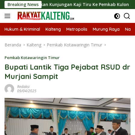
Langsung
Langsungkan Kunjungan Kaji Tiru Ke Pemkab Kulon Progo
Breaking News
ke
konten
Hukum & Kriminal
Kalteng
Metropolis
Murung Raya
Nasi
Beranda
Kalteng
Pemkab Kotawaringin Timur
Pemkab Kotawaringin Timur
Bupati Lantik Tiga Pejabat RSUD dr
Murjani Sampit
Redaksi
09/04/2025