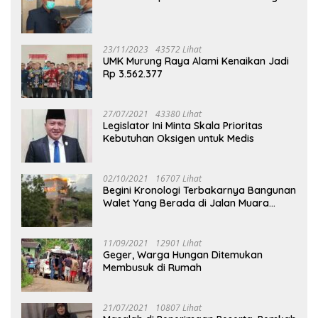
23/11/2023
43572 Lihat
UMK Murung Raya Alami Kenaikan Jadi
Rp 3.562.377
27/07/2021
43380 Lihat
Legislator Ini Minta Skala Prioritas
Kebutuhan Oksigen untuk Medis
02/10/2021
16707 Lihat
Begini Kronologi Terbakarnya Bangunan
Walet Yang Berada di Jalan Muara
Tuhup
11/09/2021
12901 Lihat
Geger, Warga Hungan Ditemukan
Membusuk di Rumah
21/07/2021
10807 Lihat