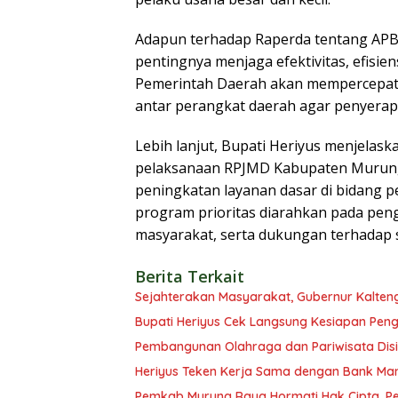
Adapun terhadap Raperda tentang AP
pentingnya menjaga efektivitas, efisie
Pemerintah Daerah akan mempercepat 
antar perangkat daerah agar penyerap
Lebih lanjut, Bupati Heriyus menjela
pelaksanaan RPJMD Kabupaten Murung
peningkatan layanan dasar di bidang pen
program prioritas diarahkan pada pe
masyarakat, serta dukungan terhadap 
Berita Terkait
Sejahterakan Masyarakat, Gubernur Kalten
Bupati Heriyus Cek Langsung Kesiapan Pe
Pembangunan Olahraga dan Pariwisata Disi
Heriyus Teken Kerja Sama dengan Bank Man
Pemkab Murung Raya Hormati Hak Cipta, Pen