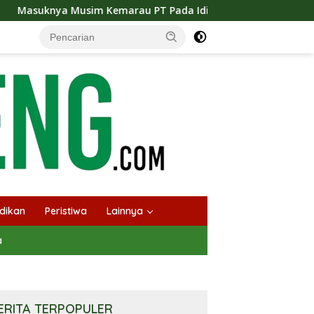
au PT Pada Idi Langsungkan Sosialisasi Himbauan Karhutla
dikan
Peristiwa
Lainnya
a
ERITA TERPOPULER