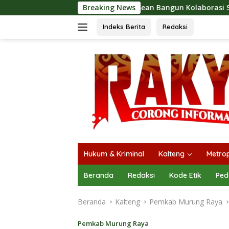
Langsung
 dan Bidan Sean Bangun Kolaborasi Strategis, Tingkatkan Eduk
Breaking News
ke
konten
Indeks Berita
Redaksi
Hukum & Kriminal
Kalteng
Metrop
Beranda
Redaksi
Kode Etik
Ped
Beranda
Kalteng
Pemkab Murung Raya
Pemkab Murung Raya