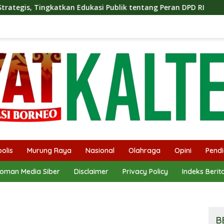
asi Publik tentang Peran DPD RI
Masuknya Musim Kemar
olis
Murung Raya
Nasional
Olahraga
Opini
Pendi
oman Media Siber
Disclaimer
Privacy Policy
Indeks Berit
B