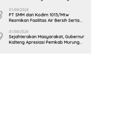
Berkelanjutan
8
01/08/2026
PT SMM dan Kodim 1013/Mtw
Resmikan Fasilitas Air Bersih Serta
Bagikan Paket Sembako Kepada
Masyarakat
9
01/08/2026
Sejahterakan Masyarakat, Gubernur
Kalteng Apresiasi Pemkab Murung
Raya