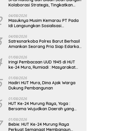
Kolaborasi Strategis, Tingkatkan
Edukasi Publik tentang Peran DPD RI
2
04/08/2026
Masuknya Musim Kemarau PT Pada
Idi Langsungkan Sosialisasi
Himbauan Karhutla
3
04/08/2026
Satresnarkoba Polres Barut Berhasil
Amankan Seorang Pria Siap Edarkan
Narkotika Jenis Sabu Seberat 5,05
Gram
4
01/08/2026
Iringi Pembacaan UUD 1945 di HUT
ke-24 Mura, Rumiadi : Masyarakat
Punya Andil Wujudkan Pembangunan
yang Lebih Besar
5
01/08/2026
Hadiri HUT Mura, Dina Ajak Warga
Dukung Pembangunan
6
01/08/2026
HUT Ke-24 Murung Raya, Yoga :
Bersama Wujudkan Daerah yang
Berdaya Saing
7
01/08/2026
Bebie: HUT Ke-24 Murung Raya
Perkuat Semangat Membangun