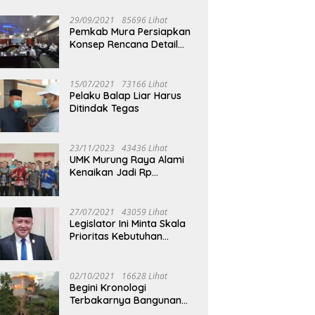
29/09/2021
85696 Lihat
Pemkab Mura Persiapkan
Konsep Rencana Detail
Tata Ruang Perkotaan
Puruk Cahu
15/07/2021
73166 Lihat
Pelaku Balap Liar Harus
Ditindak Tegas
23/11/2023
43436 Lihat
UMK Murung Raya Alami
Kenaikan Jadi Rp
3.562.377
27/07/2021
43059 Lihat
Legislator Ini Minta Skala
Prioritas Kebutuhan
Oksigen untuk Medis
02/10/2021
16628 Lihat
Begini Kronologi
Terbakarnya Bangunan
Walet Yang Berada di