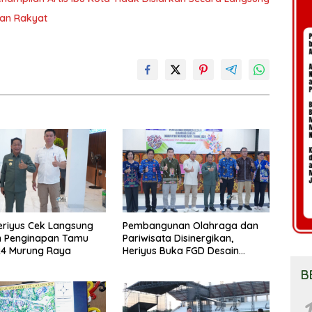
ran Rakyat
eriyus Cek Langsung
Pembangunan Olahraga dan
n Penginapan Tamu
Pariwisata Disinergikan,
24 Murung Raya
Heriyus Buka FGD Desain
Olahraga Daerah
B
1