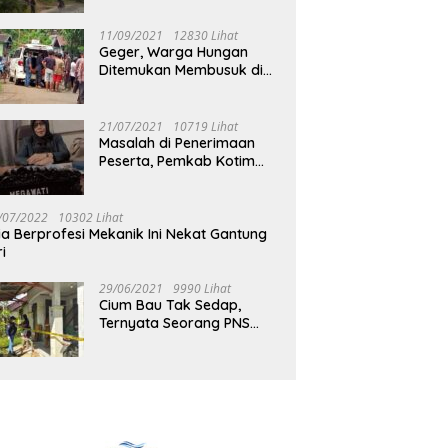
Jalan Muara Tuhup
11/09/2021
12830 Lihat
Geger, Warga Hungan
Ditemukan Membusuk di
Rumah
21/07/2021
10719 Lihat
Masalah di Penerimaan
Peserta, Pemkab Kotim
Harus Cari Solusi
/07/2022
10302 Lihat
ia Berprofesi Mekanik Ini Nekat Gantung
ri
29/06/2021
9990 Lihat
Cium Bau Tak Sedap,
Ternyata Seorang PNS
Aktif di Mura Tewas di
Rumah Kopel