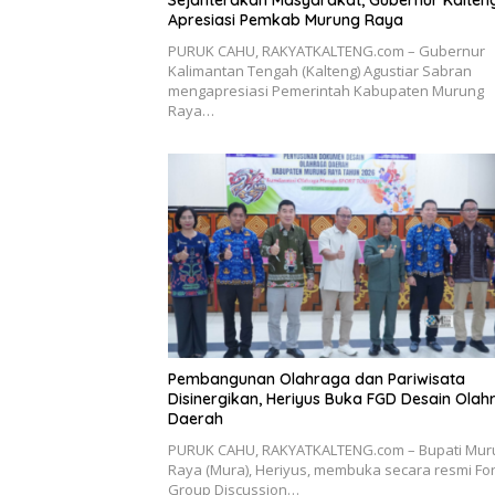
Sejahterakan Masyarakat, Gubernur Kalten
Apresiasi Pemkab Murung Raya
PURUK CAHU, RAKYATKALTENG.com – Gubernur
Kalimantan Tengah (Kalteng) Agustiar Sabran
mengapresiasi Pemerintah Kabupaten Murung
Raya…
Pembangunan Olahraga dan Pariwisata
Disinergikan, Heriyus Buka FGD Desain Olah
Daerah
PURUK CAHU, RAKYATKALTENG.com – Bupati Mur
Raya (Mura), Heriyus, membuka secara resmi F
Group Discussion…