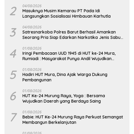
DPD RI
2
04/08/2026
Masuknya Musim Kemarau PT Pada Idi
Langsungkan Sosialisasi Himbauan Karhutla
3
04/08/2026
Satresnarkoba Polres Barut Berhasil Amankan
Seorang Pria Siap Edarkan Narkotika Jenis Sabu
Seberat 5,05 Gram
4
01/08/2026
Iringi Pembacaan UUD 1945 di HUT ke-24 Mura,
Rumiadi : Masyarakat Punya Andil Wujudkan
Pembangunan yang Lebih Besar
5
01/08/2026
Hadiri HUT Mura, Dina Ajak Warga Dukung
Pembangunan
6
01/08/2026
HUT Ke-24 Murung Raya, Yoga : Bersama
Wujudkan Daerah yang Berdaya Saing
7
01/08/2026
Bebie: HUT Ke-24 Murung Raya Perkuat Semangat
Membangun Berkelanjutan
01/08/2026