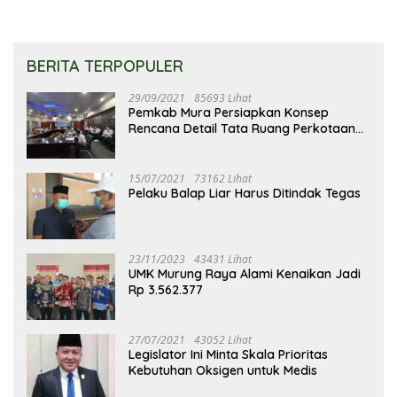
BERITA TERPOPULER
29/09/2021
85693 Lihat
Pemkab Mura Persiapkan Konsep
Rencana Detail Tata Ruang Perkotaan
Puruk Cahu
15/07/2021
73162 Lihat
Pelaku Balap Liar Harus Ditindak Tegas
23/11/2023
43431 Lihat
UMK Murung Raya Alami Kenaikan Jadi
Rp 3.562.377
27/07/2021
43052 Lihat
Legislator Ini Minta Skala Prioritas
Kebutuhan Oksigen untuk Medis