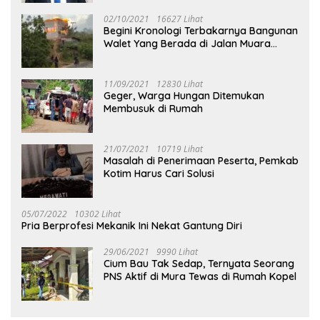
02/10/2021
16627 Lihat
Begini Kronologi Terbakarnya Bangunan
Walet Yang Berada di Jalan Muara
Tuhup
11/09/2021
12830 Lihat
Geger, Warga Hungan Ditemukan
Membusuk di Rumah
21/07/2021
10719 Lihat
Masalah di Penerimaan Peserta, Pemkab
Kotim Harus Cari Solusi
05/07/2022
10302 Lihat
Pria Berprofesi Mekanik Ini Nekat Gantung Diri
29/06/2021
9990 Lihat
Cium Bau Tak Sedap, Ternyata Seorang
PNS Aktif di Mura Tewas di Rumah Kopel