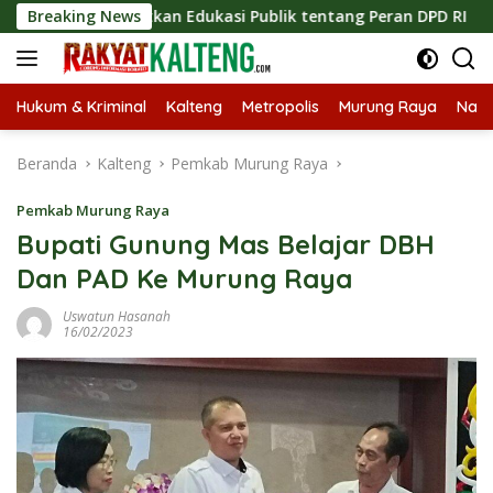
Langsung
ingkatkan Edukasi Publik tentang Peran DPD RI
Breaking News
Masukny
ke
konten
Hukum & Kriminal
Kalteng
Metropolis
Murung Raya
Nasi
Beranda
Kalteng
Pemkab Murung Raya
Pemkab Murung Raya
Bupati Gunung Mas Belajar DBH
Dan PAD Ke Murung Raya
Uswatun Hasanah
16/02/2023