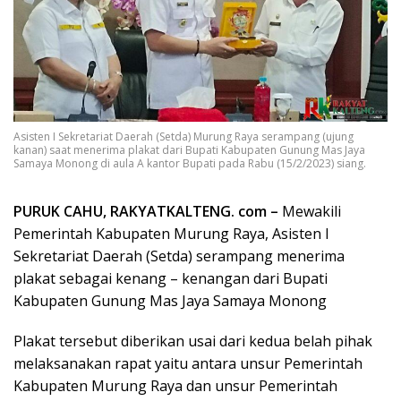
Asisten I Sekretariat Daerah (Setda) Murung Raya serampang (ujung
kanan) saat menerima plakat dari Bupati Kabupaten Gunung Mas Jaya
Samaya Monong di aula A kantor Bupati pada Rabu (15/2/2023) siang.
PURUK CAHU, RAKYATKALTENG. com –
Mewakili
Pemerintah Kabupaten Murung Raya, Asisten I
Sekretariat Daerah (Setda) serampang menerima
plakat sebagai kenang – kenangan dari Bupati
Kabupaten Gunung Mas Jaya Samaya Monong
Plakat tersebut diberikan usai dari kedua belah pihak
melaksanakan rapat yaitu antara unsur Pemerintah
Kabupaten Murung Raya dan unsur Pemerintah