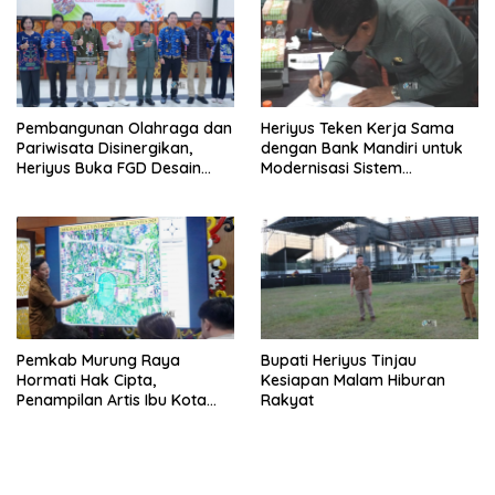
Pembangunan Olahraga dan
Heriyus Teken Kerja Sama
Pariwisata Disinergikan,
dengan Bank Mandiri untuk
Heriyus Buka FGD Desain
Modernisasi Sistem
Olahraga Daerah
Pembayaran Pajak Daerah
Pemkab Murung Raya
Bupati Heriyus Tinjau
Hormati Hak Cipta,
Kesiapan Malam Hiburan
Penampilan Artis Ibu Kota
Rakyat
Tidak Disiarkan Secara
Langsung