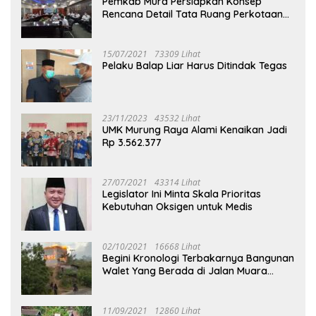
Pemkab Mura Persiapkan Konsep
Rencana Detail Tata Ruang Perkotaan
Puruk Cahu
15/07/2021
73309 Lihat
Pelaku Balap Liar Harus Ditindak Tegas
23/11/2023
43532 Lihat
UMK Murung Raya Alami Kenaikan Jadi
Rp 3.562.377
27/07/2021
43314 Lihat
Legislator Ini Minta Skala Prioritas
Kebutuhan Oksigen untuk Medis
02/10/2021
16668 Lihat
Begini Kronologi Terbakarnya Bangunan
Walet Yang Berada di Jalan Muara
Tuhup
11/09/2021
12860 Lihat