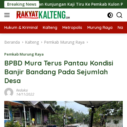
Langsung
gsungkan Kunjungan Kaji Tiru Ke Pemkab Kulon Progo
Breaking News
L
ke
konten
Hukum & Kriminal
Kalteng
Metropolis
Murung Raya
Nasi
Beranda
Kalteng
Pemkab Murung Raya
Pemkab Murung Raya
BPBD Mura Terus Pantau Kondisi
Banjir Bandang Pada Sejumlah
Desa
Redaksi
14/11/2022