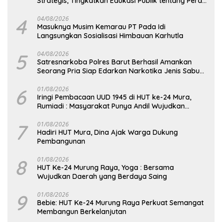
Strategis, Tingkatkan Edukasi Publik tentang Peran
DPD RI
4
04/08/2026
Masuknya Musim Kemarau PT Pada Idi
Langsungkan Sosialisasi Himbauan Karhutla
5
04/08/2026
Satresnarkoba Polres Barut Berhasil Amankan
Seorang Pria Siap Edarkan Narkotika Jenis Sabu
Seberat 5,05 Gram
6
01/08/2026
Iringi Pembacaan UUD 1945 di HUT ke-24 Mura,
Rumiadi : Masyarakat Punya Andil Wujudkan
Pembangunan yang Lebih Besar
7
01/08/2026
Hadiri HUT Mura, Dina Ajak Warga Dukung
Pembangunan
8
01/08/2026
HUT Ke-24 Murung Raya, Yoga : Bersama
Wujudkan Daerah yang Berdaya Saing
9
01/08/2026
Bebie: HUT Ke-24 Murung Raya Perkuat Semangat
Membangun Berkelanjutan