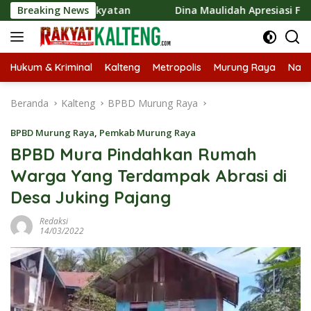
Langsung
mi Kerakyatan
Breaking News
Dina Maulidah Apresiasi Festival Jajana
ke
konten
Hukum & Kriminal
Kalteng
Metropolis
Murung Raya
Nasi
Beranda
Kalteng
BPBD Murung Raya
BPBD Murung Raya
,
Pemkab Murung Raya
BPBD Mura Pindahkan Rumah
Warga Yang Terdampak Abrasi di
Desa Juking Pajang
Redaksi
14/03/2022