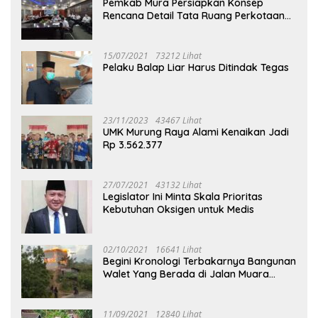
Pemkab Mura Persiapkan Konsep
Rencana Detail Tata Ruang Perkotaan
Puruk Cahu
15/07/2021
73212 Lihat
Pelaku Balap Liar Harus Ditindak Tegas
23/11/2023
43467 Lihat
UMK Murung Raya Alami Kenaikan Jadi
Rp 3.562.377
27/07/2021
43132 Lihat
Legislator Ini Minta Skala Prioritas
Kebutuhan Oksigen untuk Medis
02/10/2021
16641 Lihat
Begini Kronologi Terbakarnya Bangunan
Walet Yang Berada di Jalan Muara
Tuhup
11/09/2021
12840 Lihat