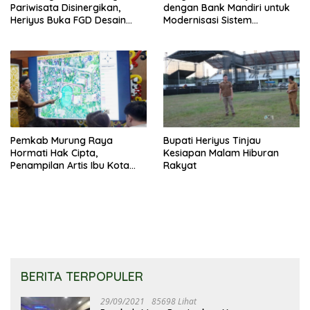
Pariwisata Disinergikan,
dengan Bank Mandiri untuk
Heriyus Buka FGD Desain
Modernisasi Sistem
Olahraga Daerah
Pembayaran Pajak Daerah
Pemkab Murung Raya
Bupati Heriyus Tinjau
Hormati Hak Cipta,
Kesiapan Malam Hiburan
Penampilan Artis Ibu Kota
Rakyat
Tidak Disiarkan Secara
Langsung
BERITA TERPOPULER
29/09/2021
85698 Lihat