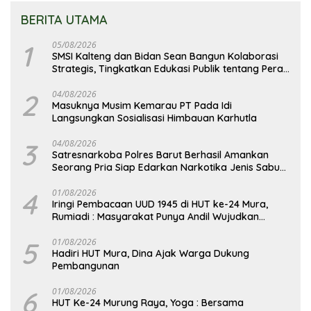
BERITA UTAMA
1
05/08/2026
SMSI Kalteng dan Bidan Sean Bangun Kolaborasi
Strategis, Tingkatkan Edukasi Publik tentang Peran
DPD RI
2
04/08/2026
Masuknya Musim Kemarau PT Pada Idi
Langsungkan Sosialisasi Himbauan Karhutla
3
04/08/2026
Satresnarkoba Polres Barut Berhasil Amankan
Seorang Pria Siap Edarkan Narkotika Jenis Sabu
Seberat 5,05 Gram
4
01/08/2026
Iringi Pembacaan UUD 1945 di HUT ke-24 Mura,
Rumiadi : Masyarakat Punya Andil Wujudkan
Pembangunan yang Lebih Besar
5
01/08/2026
Hadiri HUT Mura, Dina Ajak Warga Dukung
Pembangunan
6
01/08/2026
HUT Ke-24 Murung Raya, Yoga : Bersama