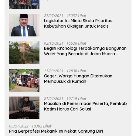
27/07/2021
43057 Lihat
Legislator Ini Minta Skala Prioritas
Kebutuhan Oksigen untuk Medis
02/10/2021
16628 Lihat
Begini Kronologi Terbakarnya Bangunan
Walet Yang Berada di Jalan Muara
Tuhup
11/09/2021
12830 Lihat
Geger, Warga Hungan Ditemukan
Membusuk di Rumah
21/07/2021
10719 Lihat
Masalah di Penerimaan Peserta, Pemkab
Kotim Harus Cari Solusi
05/07/2022
10302 Lihat
Pria Berprofesi Mekanik Ini Nekat Gantung Diri