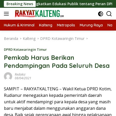
Langsung
is, Tingkatkan Edukasi Publik tentang Peran DPD RI
Breaking News
Ma
ke
konten
Hukum & Kriminal
Kalteng
Metropolis
Murung Raya
Nasi
Beranda
Kalteng
DPRD Kotawaringin Timur
DPRD Kotawaringin Timur
Pemkab Harus Berikan
Pendampingan Pada Seluruh Desa
Redaksi
08/04/2021
SAMPIT – RAKYATKALTENG – Wakil Ketua DPRD Kotim,
Rudianur menegaskan kepada pemerintah daerah
untuk aktif mendampingi para kepala desa yang masih
baru menjabat dalam menggunakan anggaran dana
desa. Baik sejak perencanaan awal hingga pelaksanaan