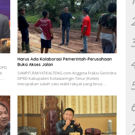
Harus Ada Kolaborasi Pemerintah-Perusahaan
Buka Akses Jalan
 DPD
i.
SAMPIT,RAKYATKALTENG.com-Anggota Fraksi Gerindra
m…
DPRD Kabupaten Kotawaringin Timur (Kotim)
merupakan salah satu wakil rakyat yang terus…