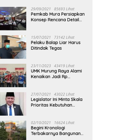
29/09/2021
85693 Lihat
Pemkab Mura Persiapkan
Konsep Rencana Detail
Tata Ruang Perkotaan
Puruk Cahu
15/07/2021
73142 Lihat
Pelaku Balap Liar Harus
Ditindak Tegas
23/11/2023
43419 Lihat
UMK Murung Raya Alami
Kenaikan Jadi Rp
3.562.377
27/07/2021
43022 Lihat
Legislator Ini Minta Skala
Prioritas Kebutuhan
Oksigen untuk Medis
02/10/2021
16624 Lihat
Begini Kronologi
Terbakarnya Bangunan
Walet Yang Berada di