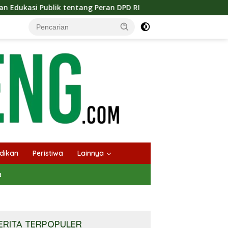
ng Peran DPD RI
Masuknya Musim Kemarau PT Pada Idi 
dikan
Peristiwa
Lainnya
a
ERITA TERPOPULER