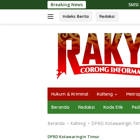
Langsung
Breaking News
SMSI Kalteng dan Bidan Sean
ke
konten
Indeks Berita
Redaksi
Hukum & Kriminal
Kalteng
Metrop
Beranda
Redaksi
Kode Etik
Ped
Beranda
Kalteng
DPRD Kotawaringin Ti
DPRD Kotawaringin Timur