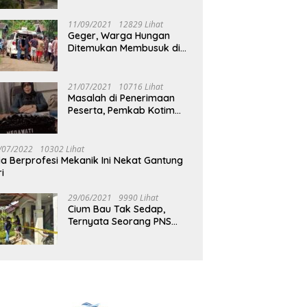
Jalan Muara Tuhup
11/09/2021
12829 Lihat
Geger, Warga Hungan
Ditemukan Membusuk di
Rumah
21/07/2021
10716 Lihat
Masalah di Penerimaan
Peserta, Pemkab Kotim
Harus Cari Solusi
/07/2022
10302 Lihat
ia Berprofesi Mekanik Ini Nekat Gantung
ri
29/06/2021
9990 Lihat
Cium Bau Tak Sedap,
Ternyata Seorang PNS
Aktif di Mura Tewas di
Rumah Kopel