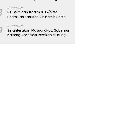
Berkelanjutan
8
01/08/2026
PT SMM dan Kodim 1013/Mtw
Resmikan Fasilitas Air Bersih Serta
Bagikan Paket Sembako Kepada
Masyarakat
9
01/08/2026
Sejahterakan Masyarakat, Gubernur
Kalteng Apresiasi Pemkab Murung
Raya