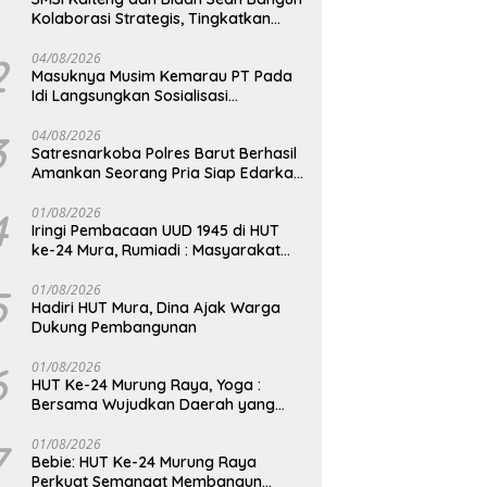
Kolaborasi Strategis, Tingkatkan
Edukasi Publik tentang Peran DPD RI
2
04/08/2026
Masuknya Musim Kemarau PT Pada
Idi Langsungkan Sosialisasi
Himbauan Karhutla
3
04/08/2026
Satresnarkoba Polres Barut Berhasil
Amankan Seorang Pria Siap Edarkan
Narkotika Jenis Sabu Seberat 5,05
Gram
4
01/08/2026
Iringi Pembacaan UUD 1945 di HUT
ke-24 Mura, Rumiadi : Masyarakat
Punya Andil Wujudkan Pembangunan
yang Lebih Besar
5
01/08/2026
Hadiri HUT Mura, Dina Ajak Warga
Dukung Pembangunan
6
01/08/2026
HUT Ke-24 Murung Raya, Yoga :
Bersama Wujudkan Daerah yang
Berdaya Saing
7
01/08/2026
Bebie: HUT Ke-24 Murung Raya
Perkuat Semangat Membangun