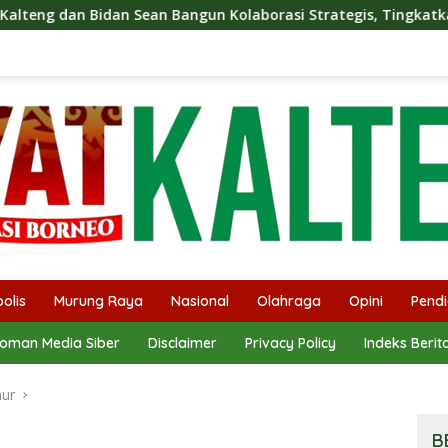
 Bangun Kolaborasi Strategis, Tingkatkan Edukasi Publik tenta
olis
Murung Raya
Nasional
Olahraga
Opini
Pendi
oman Media Siber
Disclaimer
Privacy Policy
Indeks Berit
mur
B