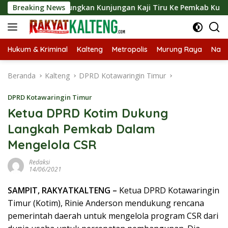
Langsung
t Langsungkan Kunjungan Kaji Tiru Ke Pemkab Kulon Progo
Breaking News
ke
konten
Hukum & Kriminal
Kalteng
Metropolis
Murung Raya
Nasi
Beranda
Kalteng
DPRD Kotawaringin Timur
DPRD Kotawaringin Timur
Ketua DPRD Kotim Dukung
Langkah Pemkab Dalam
Mengelola CSR
Redaksi
14/06/2021
SAMPIT, RAKYATKALTENG –
Ketua DPRD Kotawaringin
Timur (Kotim), Rinie Anderson mendukung rencana
pemerintah daerah untuk mengelola program CSR dari