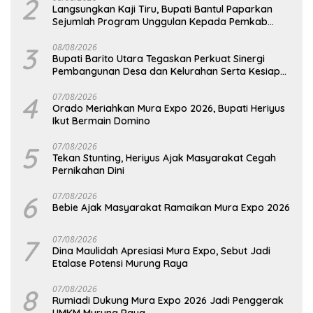
2
Langsungkan Kaji Tiru, Bupati Bantul Paparkan
Sejumlah Program Unggulan Kepada Pemkab
Barut
3
08/08/2026
Bupati Barito Utara Tegaskan Perkuat Sinergi
Pembangunan Desa dan Kelurahan Serta Kesiapan
Hadapi Potensi Karhutla
4
07/08/2026
Orado Meriahkan Mura Expo 2026, Bupati Heriyus
Ikut Bermain Domino
5
07/08/2026
Tekan Stunting, Heriyus Ajak Masyarakat Cegah
Pernikahan Dini
6
07/08/2026
Bebie Ajak Masyarakat Ramaikan Mura Expo 2026
7
07/08/2026
Dina Maulidah Apresiasi Mura Expo, Sebut Jadi
Etalase Potensi Murung Raya
8
07/08/2026
Rumiadi Dukung Mura Expo 2026 Jadi Penggerak
UMKM Murung Raya