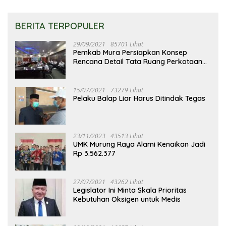
BERITA TERPOPULER
29/09/2021
85701 Lihat
Pemkab Mura Persiapkan Konsep
Rencana Detail Tata Ruang Perkotaan
Puruk Cahu
15/07/2021
73279 Lihat
Pelaku Balap Liar Harus Ditindak Tegas
23/11/2023
43513 Lihat
UMK Murung Raya Alami Kenaikan Jadi
Rp 3.562.377
27/07/2021
43262 Lihat
Legislator Ini Minta Skala Prioritas
Kebutuhan Oksigen untuk Medis