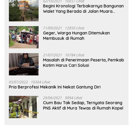
02/10/2021
16657 Lihat
Begini Kronologi Terbakarnya Bangunan
Walet Yang Berada di Jalan Muara
Tuhup
11/09/2021
12850 Lihat
Geger, Warga Hungan Ditemukan
Membusuk di Rumah
21/07/2021
10784 Lihat
Masalah di Penerimaan Peserta, Pemkab
Kotim Harus Cari Solusi
05/07/2022
10304 Lihat
Pria Berprofesi Mekanik Ini Nekat Gantung Diri
29/06/2021
9994 Lihat
Cium Bau Tak Sedap, Ternyata Seorang
PNS Aktif di Mura Tewas di Rumah Kopel