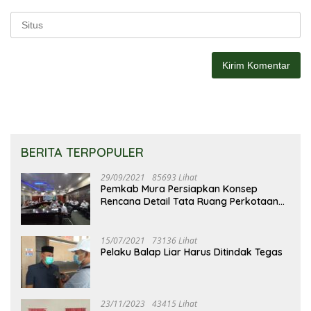
BERITA TERPOPULER
29/09/2021
85693 Lihat
Pemkab Mura Persiapkan Konsep
Rencana Detail Tata Ruang Perkotaan
Puruk Cahu
15/07/2021
73136 Lihat
Pelaku Balap Liar Harus Ditindak Tegas
23/11/2023
43415 Lihat