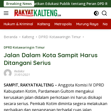
Langsung
Tingkatkan Edukasi Publik tentang Peran DPD RI
Breaking News
Masukn
ke
konten
Hukum & Kriminal
Kalteng
Metropolis
Murung Raya
Nasi
Beranda
Kalteng
DPRD Kotawaringin Timur
DPRD Kotawaringin Timur
Jalan Dalam Kota Sampit Harus
Ditangani Serius
Redaksi
31/01/2021
SAMPIT, RAKYATKALTENG –
Anggota Komisi IV DPRD
Kabupaten Kotim, Pardamean Gultom mengakui
kerusakan jalan didalam perkotaan ini harus disikapi
secara serius. Pemkab Kotim diminta segera melakukan
perbaikan dan penanganan terhadal ruas jalan