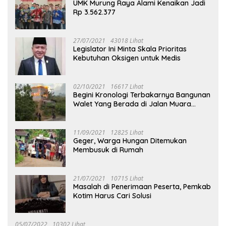
UMK Murung Raya Alami Kenaikan Jadi
Rp 3.562.377
27/07/2021
43018 Lihat
Legislator Ini Minta Skala Prioritas
Kebutuhan Oksigen untuk Medis
02/10/2021
16617 Lihat
Begini Kronologi Terbakarnya Bangunan
Walet Yang Berada di Jalan Muara
Tuhup
11/09/2021
12825 Lihat
Geger, Warga Hungan Ditemukan
Membusuk di Rumah
21/07/2021
10715 Lihat
Masalah di Penerimaan Peserta, Pemkab
Kotim Harus Cari Solusi
05/07/2022
10302 Lihat