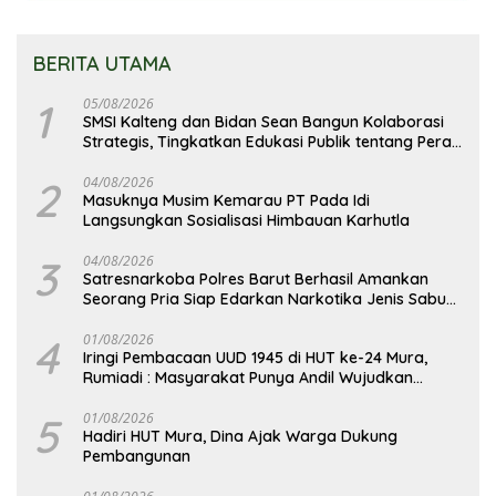
BERITA UTAMA
1
05/08/2026
SMSI Kalteng dan Bidan Sean Bangun Kolaborasi
Strategis, Tingkatkan Edukasi Publik tentang Peran
DPD RI
2
04/08/2026
Masuknya Musim Kemarau PT Pada Idi
Langsungkan Sosialisasi Himbauan Karhutla
3
04/08/2026
Satresnarkoba Polres Barut Berhasil Amankan
Seorang Pria Siap Edarkan Narkotika Jenis Sabu
Seberat 5,05 Gram
4
01/08/2026
Iringi Pembacaan UUD 1945 di HUT ke-24 Mura,
Rumiadi : Masyarakat Punya Andil Wujudkan
Pembangunan yang Lebih Besar
5
01/08/2026
Hadiri HUT Mura, Dina Ajak Warga Dukung
Pembangunan