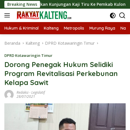
Langsung
ngsungkan Kunjungan Kaji Tiru Ke Pemkab Kulon Progo
Breaking News
ke
konten
Hukum & Kriminal
Kalteng
Metropolis
Murung Raya
Nasi
Beranda
Kalteng
DPRD Kotawaringin Timur
DPRD Kotawaringin Timur
Dorong Penegak Hukum Selidiki
Program Revitalisasi Perkebunan
Kelapa Sawit
Redaksi
-
Legislatif
28/07/2021