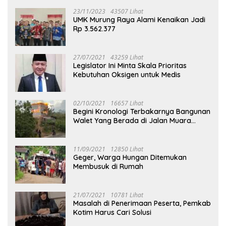
23/11/2023
43507 Lihat
UMK Murung Raya Alami Kenaikan Jadi
Rp 3.562.377
27/07/2021
43259 Lihat
Legislator Ini Minta Skala Prioritas
Kebutuhan Oksigen untuk Medis
02/10/2021
16657 Lihat
Begini Kronologi Terbakarnya Bangunan
Walet Yang Berada di Jalan Muara
Tuhup
11/09/2021
12850 Lihat
Geger, Warga Hungan Ditemukan
Membusuk di Rumah
21/07/2021
10781 Lihat
Masalah di Penerimaan Peserta, Pemkab
Kotim Harus Cari Solusi